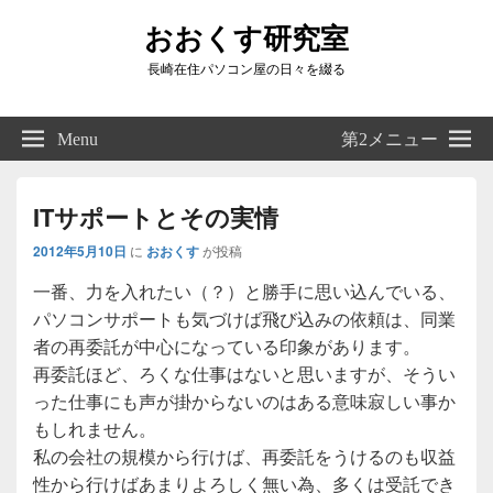
おおくす研究室
長崎在住パソコン屋の日々を綴る
Header
Right
Menu
第2メニュー
Sidebar
Widget
Area
ITサポートとその実情
2012年5月10日
に
おおくす
が投稿
一番、力を入れたい（？）と勝手に思い込んでいる、
パソコンサポートも気づけば飛び込みの依頼は、同業
者の再委託が中心になっている印象があります。
再委託ほど、ろくな仕事はないと思いますが、そうい
った仕事にも声が掛からないのはある意味寂しい事か
もしれません。
私の会社の規模から行けば、再委託をうけるのも収益
性から行けばあまりよろしく無い為、多くは受託でき