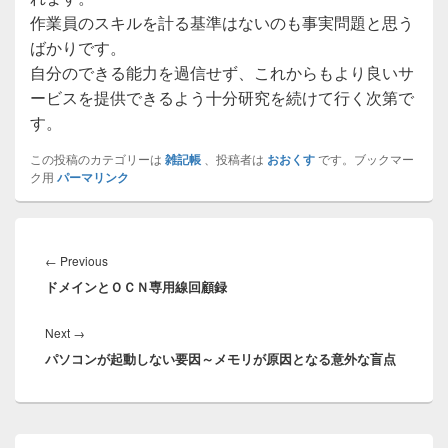
作業員のスキルを計る基準はないのも事実問題と思う
ばかりです。
自分のできる能力を過信せず、これからもより良いサ
ービスを提供できるよう十分研究を続けて行く次第で
す。
この投稿のカテゴリーは
雑記帳
、投稿者は
おおくす
です。ブックマー
ク用
パーマリンク
投
稿
Previous
←
Previous
ナ
ドメインとＯＣＮ専用線回顧録
post:
ビ
ゲ
Next
Next
→
ー
パソコンが起動しない要因～メモリが原因となる意外な盲点
post:
シ
ョ
ン
Primary