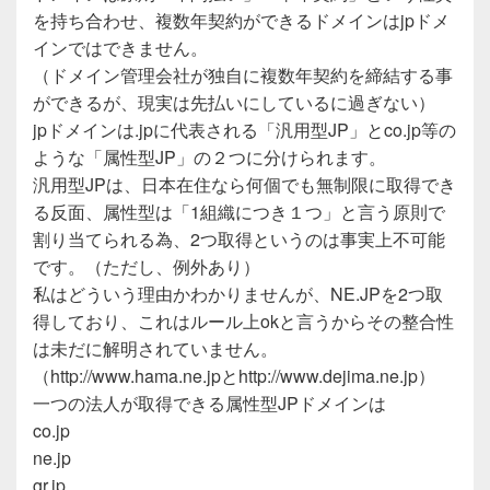
を持ち合わせ、複数年契約ができるドメインはjpドメ
インではできません。
（ドメイン管理会社が独自に複数年契約を締結する事
ができるが、現実は先払いにしているに過ぎない）
jpドメインは.jpに代表される「汎用型JP」とco.jp等の
ような「属性型JP」の２つに分けられます。
汎用型JPは、日本在住なら何個でも無制限に取得でき
る反面、属性型は「1組織につき１つ」と言う原則で
割り当てられる為、2つ取得というのは事実上不可能
です。（ただし、例外あり）
私はどういう理由かわかりませんが、NE.JPを2つ取
得しており、これはルール上okと言うからその整合性
は未だに解明されていません。
（http://www.hama.ne.jpとhttp://www.dejima.ne.jp）
一つの法人が取得できる属性型JPドメインは
co.jp
ne.jp
gr.jp