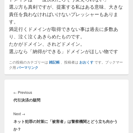
選ぶ方も真剣ですが、提案する私はある意味、大きな
責任を負わなければいけないプレッシャーもありま
す。
満足行くドメインが取得できない事は過去に多数あ
り、泣く泣くあきらめたものです。
たかがドメイン、されどドメイン。
選ぶなら「納得ができる」ドメインがほしい物です
この投稿のカテゴリーは
雑記帳
、投稿者は
おおくす
です。ブックマー
ク用
パーマリンク
投
稿
Previous
←
Previous
ナ
代引決済の疑問
post:
ビ
ゲ
Next
Next
→
ー
ネット犯罪の対策に「被害者」は警察機関とどう立ち向かう
post:
シ
か？
ョ