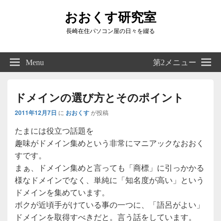
おおくす研究室
長崎在住パソコン屋の日々を綴る
Header
Right
Menu
第2メニュー
Sidebar
Widget
Area
ドメインの選び方とそのポイント
2011年12月7日
に
おおくす
が投稿
たまには役立つ話題を
趣味がドメイン集めという非常にマニアックなおおく
すです。
まぁ、ドメイン集めと言っても「商標」に引っかかる
様なドメインでなく、単純に「知名度が高い」という
ドメインを集めています。
ボクが近頃手がけている事の一つに、「語呂がよい」
ドメインを取得すべきだと。言う話をしています。