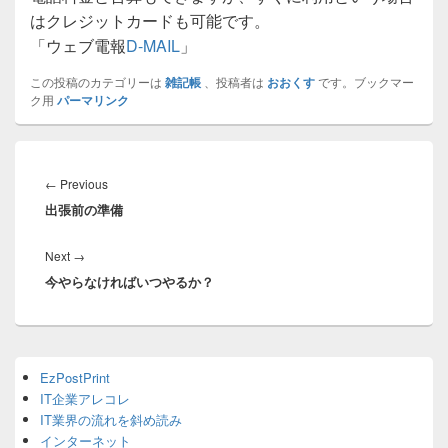
はクレジットカードも可能です。
「ウェブ電報
D-MAIL
」
この投稿のカテゴリーは
雑記帳
、投稿者は
おおくす
です。ブックマー
ク用
パーマリンク
投
稿
Previous
←
Previous
ナ
出張前の準備
post:
ビ
ゲ
Next
Next
→
ー
今やらなければいつやるか？
post:
シ
ョ
ン
Primary
EzPostPrint
Sidebar
IT企業アレコレ
Widget
Area
IT業界の流れを斜め読み
インターネット