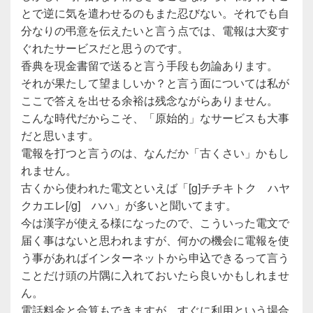
とで逆に気を遣わせるのもまた忍びない。それでも自
分なりの弔意を伝えたいと言う点では、電報は大変す
ぐれたサービスだと思うのです。
香典を現金書留で送ると言う手段も勿論あります。
それが果たして望ましいか？と言う面については私が
ここで答えを出せる余裕は残念ながらありません。
こんな時代だからこそ、「原始的」なサービスも大事
だと思います。
電報を打つと言うのは、なんだか「古くさい」かもし
れません。
古くから使われた電文といえば「[g]チチキトク ハヤ
クカエレ[/g] ハハ」が多いと聞いてます。
今は漢字が使える様になったので、こういった電文で
届く事はないと思われますが、何かの機会に電報を使
う事があればインターネットから申込できるって言う
ことだけ頭の片隅に入れておいたら良いかもしれませ
ん。
電話料金と合算もできますが、すぐに利用という場合