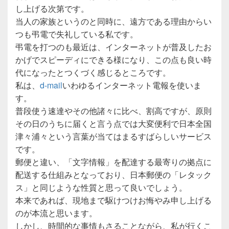
し上げる次第です。
当人の家族というのと同時に、遠方である理由からい
つも弔電で失礼している私です。
弔電を打つのも最近は、インターネットが普及したお
かげでスピーディにできる様になり、この点も良い時
代になったとつくづく感じるところです。
私は、
d-mail
いわゆるインターネット電報を使いま
す。
普段使う速達やその他諸々に比べ、割高ですが、原則
その日のうちに届くと言う点では大変便利で日本全国
津々浦々という言葉が当てはまるすばらしいサービス
です。
郵便と違い、「文字情報」を配達する最寄りの拠点に
配送する仕組みとなっており、日本郵便の「レタック
ス」と同じような性質と思って良いでしょう。
本来であれば、現地まで駆けつけお悔やみ申し上げる
のが本流と思います。
しかし、時間的な事情もさることながら、私が行くこ