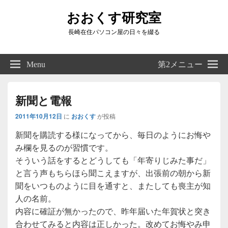
おおくす研究室
長崎在住パソコン屋の日々を綴る
Header
Right
Menu
第2メニュー
Sidebar
Widget
Area
新聞と電報
2011年10月12日
に
おおくす
が投稿
新聞を購読する様になってから、毎日のようにお悔や
み欄を見るのが習慣です。
そういう話をするとどうしても「年寄りじみた事だ」
と言う声もちらほら聞こえますが、出張前の朝から新
聞をいつものように目を通すと、またしても喪主が知
人の名前。
内容に確証が無かったので、昨年届いた年賀状と突き
合わせてみると内容は正しかった。改めてお悔やみ申