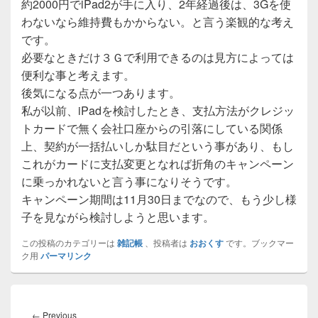
約2000円でiPad2が手に入り、2年経過後は、3Gを使
わないなら維持費もかからない。と言う楽観的な考え
です。
必要なときだけ３Ｇで利用できるのは見方によっては
便利な事と考えます。
後気になる点が一つあります。
私が以前、iPadを検討したとき、支払方法がクレジッ
トカードで無く会社口座からの引落にしている関係
上、契約が一括払いしか駄目だという事があり、もし
これがカードに支払変更となれば折角のキャンペーン
に乗っかれないと言う事になりそうです。
キャンペーン期間は11月30日までなので、もう少し様
子を見ながら検討しようと思います。
この投稿のカテゴリーは
雑記帳
、投稿者は
おおくす
です。ブックマー
ク用
パーマリンク
投
稿
Previous
←
Previous