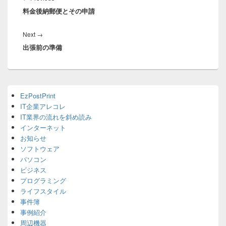
ナ
料金後納郵便とその申請
post:
ビ
ゲ
Next
Next
→
ー
出張前の準備
post:
シ
ョ
ン
Primary
EzPostPrint
Sidebar
IT企業アレコレ
Widget
Area
IT業界の流れを斜め読み
インターネット
お知らせ
ソフトウェア
パソコン
ビジネス
プログラミング
ライフスタイル
事件簿
事例紹介
周辺機器