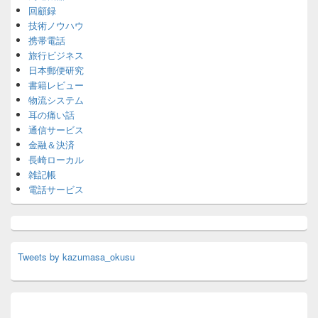
回顧録
技術ノウハウ
携帯電話
旅行ビジネス
日本郵便研究
書籍レビュー
物流システム
耳の痛い話
通信サービス
金融＆決済
長崎ローカル
雑記帳
電話サービス
Tweets by kazumasa_okusu