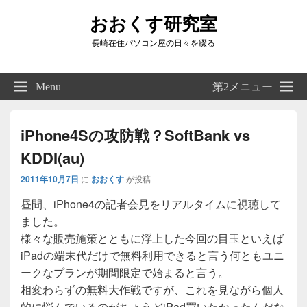
おおくす研究室
長崎在住パソコン屋の日々を綴る
Header
Right
Menu
第2メニュー
Sidebar
Widget
Area
iPhone4Sの攻防戦？SoftBank vs
KDDI(au)
2011年10月7日
に
おおくす
が投稿
昼間、iPhone4の記者会見をリアルタイムに視聴して
ました。
様々な販売施策とともに浮上した今回の目玉といえば
iPadの端末代だけで無料利用できると言う何ともユニ
ークなプランが期間限定で始まると言う。
相変わらずの無料大作戦ですが、これを見ながら個人
的に悩んでいるのがちょうどiPad買いたかったんだな