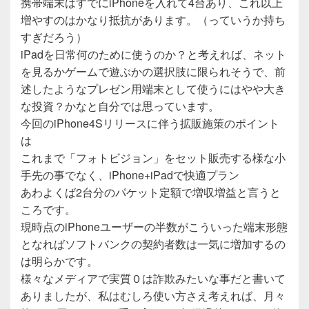
携帯端末はすでにiPhoneを入れて4台あり、これ以上
増やすのはかなり抵抗があります。（っていうか持ち
すぎだろう）
iPadを日常何のために使うのか？と考えれば、ネット
を見るかゲームで遊ぶかの選択肢に限られそうで、前
述したようなプレゼン用端末として使うにはやや大き
な投資？かなと自分では思っています。
今回のiPhone4Sリリースに伴う拡販施策のポイント
は
これまで「フォトビジョン」をセット販売する様な小
手先の事でなく、iPhone+iPadで快適プラン
あわよくば2台分のパケット定額で増収増益と言うと
ころです。
現時点のiPhoneユーザーの半数がこういった端末形態
となればソフトバンクの契約者数は一気に増加するの
は明らかです。
様々なメディアで実質０は詐欺みたいな事だと書いて
ありましたが、私はむしろ使い方さえ考えれば、月々