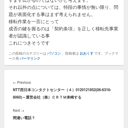
それ以外の点については、特段の事情が無い限り、問
題が表面化する事はまず考えられません。
移転作業を一言にとって
成否の鍵を握るのは「契約条項」を正しく移転先事業
者が認識している事
これにつきそうです
この投稿のカテゴリーは
パソコン
、投稿者は
おおくす
です。ブックマ
ーク用
パーマリンク
投
稿
Previous
←
Previous
ナ
NTT西日本コンタクトセンター（４）0120121852(06-6316-
post:
ビ
8060)～運営会社（株）ＣＲＴＭ来崎する
ゲ
ー
Next
Next
→
シ
間違い電話？
post:
ョ
ン