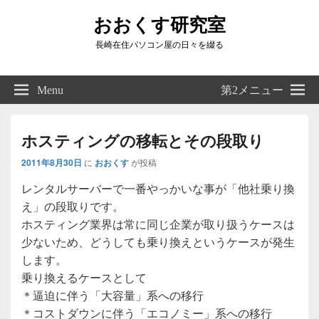
おおくす研究室
長崎在住パソコン屋の日々を綴る
Header
Right
Menu
第2メニュー
Sidebar
Widget
Area
ホスティングの移転とその段取り
2011年8月30日
に
おおくす
が投稿
レンタルサーバーで一番やっかいな事が「他社乗り換
え」の段取りです。
ホスティング業界は常に同じ企業が取り扱うケースは
少ないため、どうしても乗り換えというケースが発生
します。
乗り換えるケースとして
＊逼迫に伴う「大容量」系への移行
＊コストダウンに伴う「エコノミー」系への移行