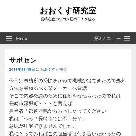
おおくす研究室
長崎在住パソコン屋の日々を綴る
Header
Right
Menu
第2メニュー
Sidebar
Widget
Area
サポセン
2011年3月18日
に
おおくす
が投稿
今日は事務所の掃除をかねて機械が出てきたので処分
方法を尋ねるべく某メーカーへ電話
そこで内容確認のために住所を尋ねられたので私は
長崎市深堀町・・・と言えば
担当者「都道府県からおっしゃってください」
私は「へっ？長崎市では不十分？」
意味が理解できませんでした。
私にとってみればこの担当者は何を言いたかったの