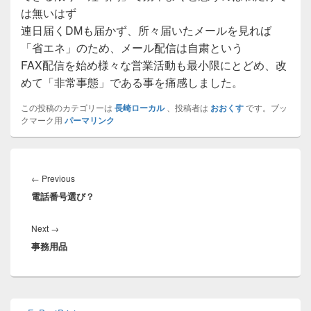
は無いはず
連日届くDMも届かず、所々届いたメールを見れば
「省エネ」のため、メール配信は自粛という
FAX配信を始め様々な営業活動も最小限にとどめ、改
めて「非常事態」である事を痛感しました。
この投稿のカテゴリーは
長崎ローカル
、投稿者は
おおくす
です。ブッ
クマーク用
パーマリンク
投
稿
Previous
←
Previous
ナ
電話番号選び？
post:
ビ
ゲ
Next
Next
→
ー
事務用品
post:
シ
ョ
ン
Primary