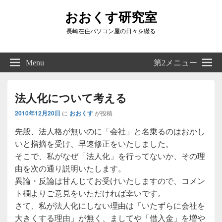
おおくす研究室
長崎在住パソコン屋の日々を綴る
Header
Right
Menu
第2メニュー
Sidebar
Widget
Area
法人化について考える
2010年12月20日
に
おおくす
が投稿
先般、法人格が無いのに「会社」と名乗るのはおかし
いと指摘を受け、早速修正をいたしました。
そこで、私がなぜ「法人化」を行ってないか、その理
由を次の通り説明いたします。
異論・反論は甘んじてお受けいたしますので、コメン
ト欄よりご意見をいただければ幸いです。
さて、私が法人化にしない理由は「いたずらに会社を
大きくする理由」が無く、ましてや「借入金」を増や