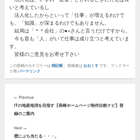
いと考えているし
法人化したからといって「仕事」が増えるわけで
も、「知識」が深まるわけでもありません。
結局は「＊＊会社」の●×さんと言うだけですから。
今も昔も「人」がいて仕事は成り立つと考えていま
す。
皆様のご意見をお寄せ下さい
この投稿のカテゴリーは
雑記帳
、投稿者は
おおくす
です。ブックマー
ク用
パーマリンク
投
稿
Previous
←
Previous
ナ
ITの地産地消を目指す【長崎ホームページ制作比較ナビ】登
post:
ビ
録のご案内
ゲ
ー
Next
Next
→
シ
壁にぶち当たる・・・。
post:
ョ