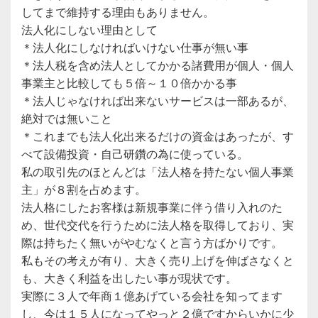
してまで維持する理由もありません。
法人化にしない理由として
＊法人化にしなければいけない仕事が無い事
＊法人税を含め法人としてかかる諸費用が個人・個人
事業主と比較しても５倍～１０倍かかる事
＊法人じゃなければ出来ないサービスは一部あるが、
絶対では無いこと
＊これまでも法人化出来るだけの資金はあったが、す
べて設備投資・自己研鑽の為に使っている。
私の取引先のほとんどは「法人格を持たない個人事業
主」が８割を占めます。
法人格にしたお客様は新規事業に伴う借り入れのた
め、世代交代を行うために法人格を取得しており、実
際は持ちたく無いがやむなくと言う方ばかりです。
私もその考えが有り、大きく売り上げを伸ばさなくと
も、大きく利益を出したい事が現状です。
実際に３人で年商１億あげている会社を知ってます
し、今は１５人になってやっと２億ですからいかに少