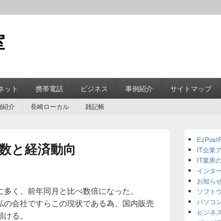
室
ネット
携帯電話
ビジネス
事例紹介
サイトマップ
例紹介
長崎ローカル
雑記帳
Primary
EzPostP
Sidebar
数と経済動向
IT企業
Widget
Area
IT業界
インタ
お知ら
に多く、前年同月と比べ数倍になった。
ソフト
パソコ
私の会社ですらこの現状である為、国内販売
ビジネ
頷ける。