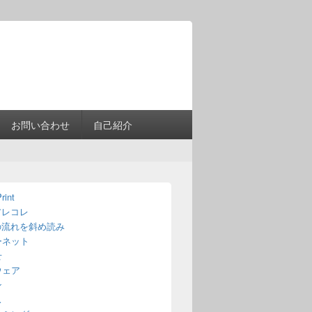
Header
Right
Sidebar
Widget
Area
お問い合わせ
自己紹介
rint
アレコレ
の流れを斜め読み
ーネット
せ
ウェア
ン
ス