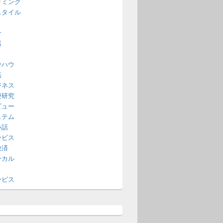
ラミング
スタイル
介
器
ウハウ
話
ジネス
便研究
ビュー
ステム
い話
ービス
決済
ーカル
ービス