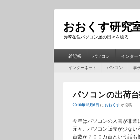
おおくす研究
長崎在住パソコン屋の日々を綴る
第
雑記帳
パソコン
インター
1
第
メ
インターネット
パソコン
事
2
ニ
メ
ュ
ニ
ー
パソコンの出荷台
ュ
ー
2010年12月6日
に
おおくす
が投稿
今年はパソコンの入替が非常
元々、パソコン販売が少ない
台数が７００万台という話も