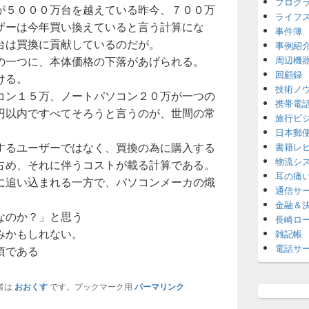
プログ
が５０００万台を越えている昨今、７００万
ライフ
ザーは今年買い換えていると言う計算にな
事件簿
台は買換に貢献しているのだが。
事例紹
の一つに、本体価格の下落があげられる。
周辺機
回顧録
ける。
技術ノ
コン１５万、ノートパソコン２０万が一つの
携帯電
円以内ですべてそろうと言うのが、世間の常
旅行ビ
日本郵
するユーザーではなく、買換の為に購入する
書籍レ
物流シ
占め、それに伴うコストが載る計算である。
耳の痛
に追い込まれる一方で、パソコンメーカの熾
通信サ
金融＆
なのか？」と思う
長崎ロ
みかもしれない。
雑記帳
電話サ
頃である
者は
おおくす
です。ブックマーク用
パーマリンク