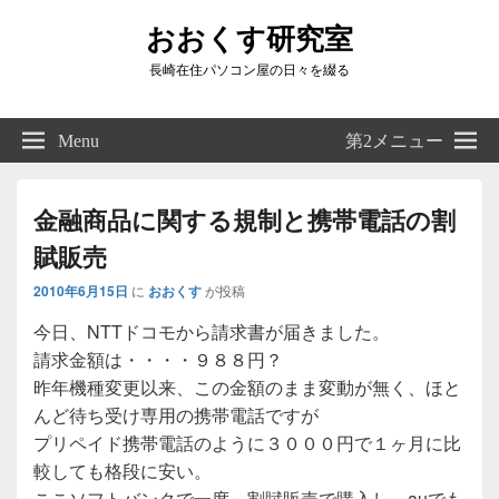
おおくす研究室
長崎在住パソコン屋の日々を綴る
Header
Right
Menu
第2メニュー
Sidebar
Widget
Area
金融商品に関する規制と携帯電話の割
賦販売
2010年6月15日
に
おおくす
が投稿
今日、NTTドコモから請求書が届きました。
請求金額は・・・・９８８円？
昨年機種変更以来、この金額のまま変動が無く、ほと
んど待ち受け専用の携帯電話ですが
プリペイド携帯電話のように３０００円で１ヶ月に比
較しても格段に安い。
ここソフトバンクで一度、割賦販売で購入し、auでも