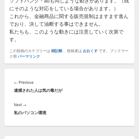
ソフトバンク・auも同じような動きがあります。（既
にそのような対応をしている場合があります。）
これから、金融商品に関する販売規制はますます進ん
でおり、決して油断する事はできません。
私たちも、このような動きには注意していく次第で
す。
この投稿のカテゴリーは
雑記帳
、投稿者は
おおくす
です。ブックマー
ク用
パーマリンク
投
稿
Previous
←
Previous
ナ
逮捕された人は気の毒だが
post:
ビ
ゲ
Next
Next
→
ー
私のパソコン環境
post:
シ
ョ
ン
Primary