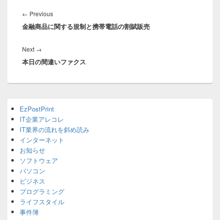
投
稿
Previous
←
Previous
ナ
金融商品に関する規制と携帯電話の割賦販売
post:
ビ
ゲ
Next
Next
→
ー
本日の間違いファクス
post:
シ
ョ
ン
Primary
EzPostPrint
Sidebar
IT企業アレコレ
Widget
Area
IT業界の流れを斜め読み
インターネット
お知らせ
ソフトウェア
パソコン
ビジネス
プログラミング
ライフスタイル
事件簿