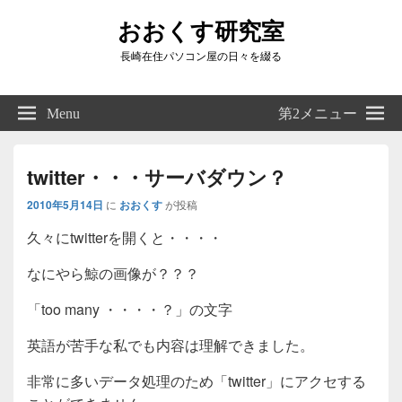
おおくす研究室
長崎在住パソコン屋の日々を綴る
Header
Right
Menu
第2メニュー
Sidebar
Widget
Area
twitter・・・サーバダウン？
2010年5月14日
に
おおくす
が投稿
久々にtwitterを開くと・・・・
なにやら鯨の画像が？？？
「too many ・・・・？」の文字
英語が苦手な私でも内容は理解できました。
非常に多いデータ処理のため「twitter」にアクセする