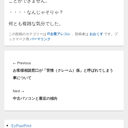
ことができません。
・・・・なんじゃそりゃ？
何とも複雑な気分でした。
この投稿のカテゴリーは
IT企業アレコレ
、投稿者は
おおくす
です。ブ
ックマーク用
パーマリンク
投
稿
Previous
←
Previous
ナ
お客様相談窓口が「苦情（クレーム）係」と呼ばれてしまう
post:
ビ
事について
ゲ
ー
Next
Next
→
シ
中古パソコンと最近の傾向
post:
ョ
ン
Primary
EzPostPrint
Sidebar