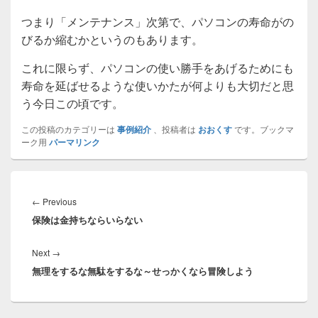
つまり「メンテナンス」次第で、パソコンの寿命がの
びるか縮むかというのもあります。
これに限らず、パソコンの使い勝手をあげるためにも
寿命を延ばせるような使いかたが何よりも大切だと思
う今日この頃です。
この投稿のカテゴリーは
事例紹介
、投稿者は
おおくす
です。ブックマ
ーク用
パーマリンク
投
稿
Previous
←
Previous
ナ
保険は金持ちならいらない
post:
ビ
ゲ
Next
Next
→
ー
無理をするな無駄をするな～せっかくなら冒険しよう
post:
シ
ョ
ン