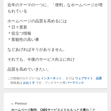
近年のテーマの一つに、「便利」なホームページが埋
もれている
ホームページの品質を高めるには
＊日々更新
＊役立つ情報
＊客観性の高い事
などあげればキリがありません。
それでも、今後のサービス向上に向け
品質を高めていきたい。
この投稿のカテゴリーは
インターネット
、タグは
ウェブサイト
、
品質
、投稿者は
おおくす
です。ブックマーク用
パーマリンク
投
稿
Previous
←
Previous
ナ
ホームページ制作、CMSサービスよりももっと大事なこと
post: