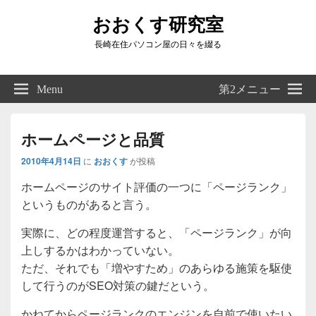
おおくす研究室
長崎在住パソコン屋の日々を綴る
Header
Right
Menu
第2メニュー
Sidebar
Widget
Area
ホームページと品質
2010年4月14日
に
おおくす
が投稿
ホームページのサイト評価の一つに「ページランク」
というものがあると言う。
実際に、どの程度運営すると、「ページランク」が向
上しするかはわかっていない。
ただ、それでも「増やすため」のあらゆる施策を駆使
して行うのがSEO対策の鍵だという。
かねてからページランクのエンジンを自前で使いたい