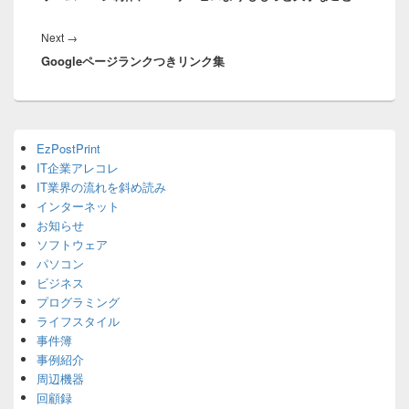
ビ
ゲ
Next
Next
→
ー
Googleページランクつきリンク集
post:
シ
ョ
ン
Primary
EzPostPrint
Sidebar
IT企業アレコレ
Widget
Area
IT業界の流れを斜め読み
インターネット
お知らせ
ソフトウェア
パソコン
ビジネス
プログラミング
ライフスタイル
事件簿
事例紹介
周辺機器
回顧録