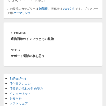
この投稿のカテゴリーは
雑記帳
、投稿者は
おおくす
です。ブックマー
ク用
パーマリンク
投
稿
Previous
←
Previous
ナ
通信回線のインフラとその整備
post:
ビ
ゲ
Next
Next
→
ー
サポート電話の事を思う
post:
シ
ョ
ン
Primary
EzPostPrint
Sidebar
IT企業アレコレ
Widget
Area
IT業界の流れを斜め読み
インターネット
お知らせ
ソフトウェア