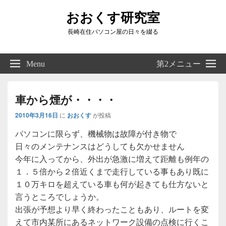
おおくす研究室
長崎在住パソコン屋の日々を綴る
Header
Right
Menu
第2メニュー
Sidebar
Widget
Area
車から煙が・・・・
2010年3月16日
に
おおくす
が投稿
パソコンに限らず、機械物は故障が付き物で
日々のメンテナンスはどうしても欠かせません
今年に入ってから、外出が急激に増えて距離も例年の
１．５倍から２倍近くまで走行している事もあり既に
１０万キロを超えている車も何が起きても仕方ないと
言うところでしょうか。
出張が予想より早く終わったこともあり、ルートを変
えて市内某所にあるネットワーク設備の点検に行くこ