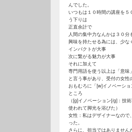
んでした。
いつもは１０時間の講座を５
う下りは
正直余計で
人間の集中力なんかは３０分
興味を持たせる為には、少な
インパクトが大事
次に繋がる魅力が大事
それに加えて
専門用語を使う以上は「意味
と言う事があり、受付の女性
おもむろに「[w]イノベーショ
ところ
（[g]イノベーション[/g]
使われて脚光を浴びた）
女性：私はデザイナーなので
った。
さらに、担当ではありません