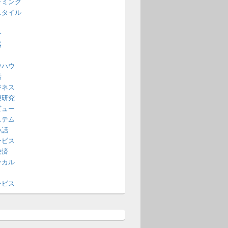
ラミング
スタイル
介
器
ウハウ
話
ジネス
便研究
ビュー
ステム
い話
ービス
決済
ーカル
ービス