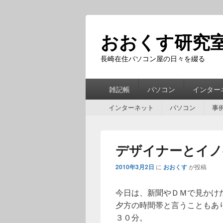
おおくす研究
長崎在住パソコン屋の日々を綴る
第
雑記帳
パソコン
インター
1
第
メ
インターネット
パソコン
事
2
ニ
メ
ュ
ニ
ー
デザイナーとイノ
ュ
ー
2010年3月2日
に
おおくす
が投稿
今日は、新聞やＤＭで見かけ
夕方の時間帯と言うこともあ
３０分。