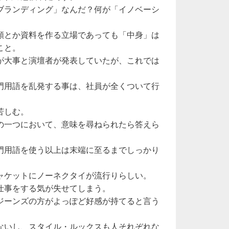
ブランディング」なんだ？何が「イノベーシ
類とか資料を作る立場であっても「中身」は
こと。
が大事と演壇者が発表していたが、これでは
門用語を乱発する事は、社員が全くついて行
苦しむ。
の一つにおいて、意味を尋ねられたら答えら
門用語を使う以上は末端に至るまでしっかり
。
ャケットにノーネクタイが流行りらしい。
仕事をする気が失せてしまう。
ジーンズの方がよっぽど好感が持てると言う
ないし、スタイル・ルックスも人それぞれな