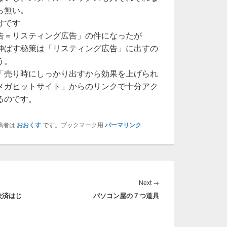
ら無い。
けです
告＝リスティング広告」の件になったが
伸ばす秘策は「リスティング広告」に出すの
う。
「売り時にしっかり出すから効果を上げられ
メガヒットサイト」からのリンクで十分アク
るのです。
稿者は
おおくす
です。ブックマーク用
パーマリンク
Next
Next
→
決済はじ
パソコン屋の７つ道具
post: