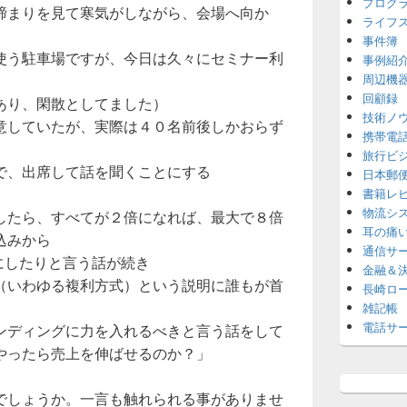
プログ
締まりを見て寒気がしながら、会場へ向か
ライフ
事件簿
使う駐車場ですが、今日は久々にセミナー利
事例紹
周辺機
回顧録
あり、閑散としてました）
技術ノ
意していたが、実際は４０名前後しかおらず
携帯電
旅行ビ
で、出席して話を聞くことにする
日本郵
書籍レ
物流シ
したら、すべてが２倍になれば、最大で８倍
耳の痛
込みから
通信サ
標にしたりと言う話が続き
金融＆
（いわゆる複利方式）という説明に誰もが首
長崎ロ
雑記帳
電話サ
ンディングに力を入れるべきと言う話をして
やったら売上を伸ばせるのか？」
でしょうか。一言も触れられる事がありませ