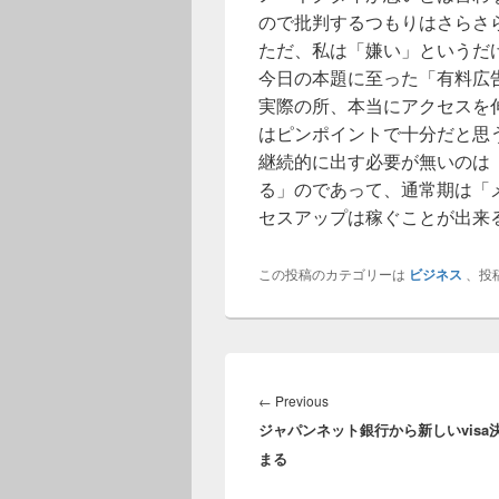
ので批判するつもりはさらさ
ただ、私は「嫌い」というだ
今日の本題に至った「有料広
実際の所、本当にアクセスを
はピンポイントで十分だと思
継続的に出す必要が無いのは
る」のであって、通常期は「
セスアップは稼ぐことが出来
この投稿のカテゴリーは
ビジネス
、投
投
稿
Previous
←
Previous
ナ
ジャパンネット銀行から新しいvisa
post:
ビ
まる
ゲ
ー