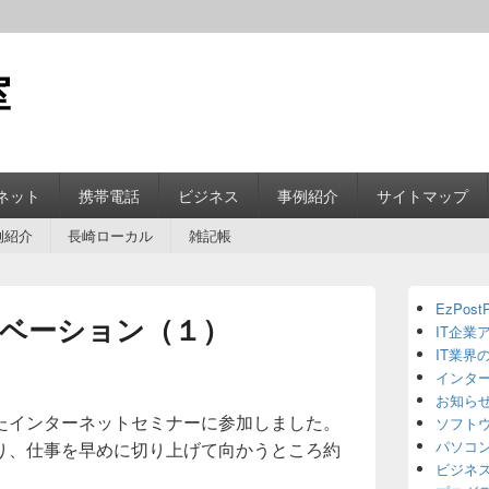
室
ネット
携帯電話
ビジネス
事例紹介
サイトマップ
例紹介
長崎ローカル
雑記帳
Primary
EzPostP
Sidebar
ベーション（１）
IT企業
Widget
Area
IT業界
インタ
お知ら
たインターネットセミナーに参加しました。
ソフト
パソコ
り、仕事を早めに切り上げて向かうところ約
ビジネ