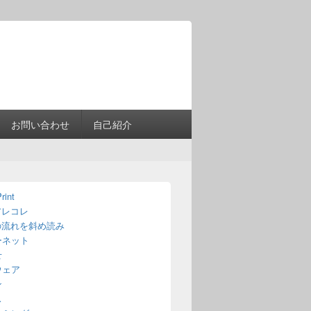
Header
Right
Sidebar
Widget
Area
お問い合わせ
自己紹介
rint
アレコレ
の流れを斜め読み
ーネット
せ
ウェア
ン
ス