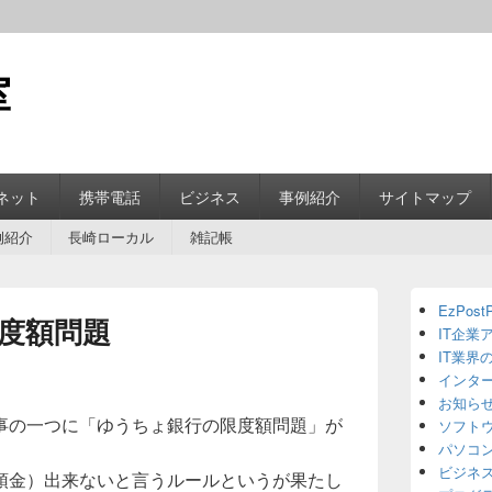
室
ネット
携帯電話
ビジネス
事例紹介
サイトマップ
例紹介
長崎ローカル
雑記帳
Primary
EzPostP
Sidebar
度額問題
IT企業
Widget
Area
IT業界
インタ
お知ら
事の一つに「ゆうちょ銀行の限度額問題」が
ソフト
パソコ
ビジネ
預金）出来ないと言うルールというが果たし