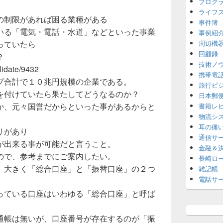
プログ
ライフ
の制限があれば困る業種がある
事件簿
いる「電気・電話・水道」などといった事業
事例紹
っていたら
周辺機
回顧録
？
技術ノ
olidate/9432
携帯電
プ合計で１０兆円規模の企業である。
旅行ビ
を付けていたら果たしてどうなるのか？
日本郵
か、元々国営だからといった事があるからと
書籍レ
物流シ
耳の痛
リがあり
通信サ
が出来る事が可能だと言うこと。
金融＆
ので、参考までにご案内したい。
長崎ロ
、大きく「総合口座」と「振替口座」の２つ
雑記帳
電話サ
っている口座はいわゆる「総合口座」と呼ば
通帳は無いが、口座番号が存在するのが「振