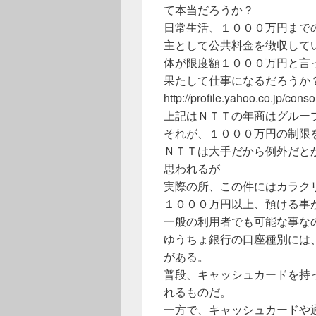
て本当だろうか？
日常生活、１０００万円まで
主として公共料金を徴収して
体が限度額１０００万円と言
果たして仕事になるだろうか
http://profile.yahoo.co.jp/cons
上記はＮＴＴの年商はグルー
それが、１０００万円の制限
ＮＴＴは大手だから例外だと
思われるが
実際の所、この件にはカラク
１０００万円以上、預ける事
一般の利用者でも可能な事な
ゆうちょ銀行の口座種別には
がある。
普段、キャッシュカードを持
れるものだ。
一方で、キャッシュカードや