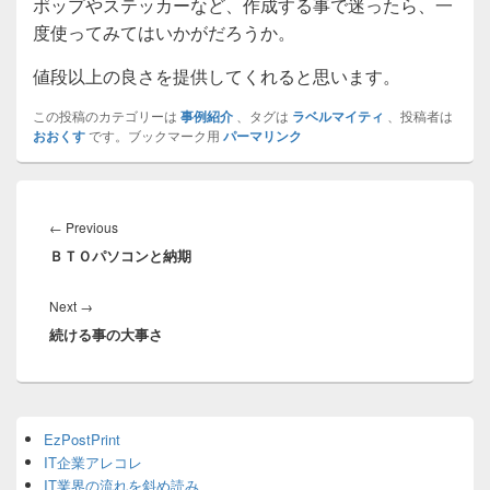
ポップやステッカーなど、作成する事で迷ったら、一
度使ってみてはいかがだろうか。
値段以上の良さを提供してくれると思います。
この投稿のカテゴリーは
事例紹介
、タグは
ラベルマイティ
、投稿者は
おおくす
です。ブックマーク用
パーマリンク
投
稿
Previous
←
Previous
ナ
ＢＴＯパソコンと納期
post:
ビ
ゲ
Next
Next
→
ー
続ける事の大事さ
post:
シ
ョ
ン
Primary
EzPostPrint
Sidebar
IT企業アレコレ
Widget
Area
IT業界の流れを斜め読み