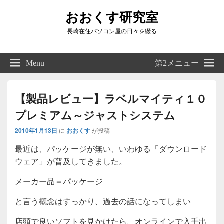
おおくす研究室
長崎在住パソコン屋の日々を綴る
Header
Right
Menu
第2メニュー
Sidebar
Widget
Area
【製品レビュー】ラベルマイティ１０
プレミアム～ジャストシステム
2010年1月13日
に
おおくす
が投稿
最近は、パッケージが無い、いわゆる「ダウンロード
ウェア」が普及してきました。
メーカー品＝パッケージ
と言う概念はすっかり、過去の話になってしまい
店頭で良いソフトを見かけたら、オンラインで入手出