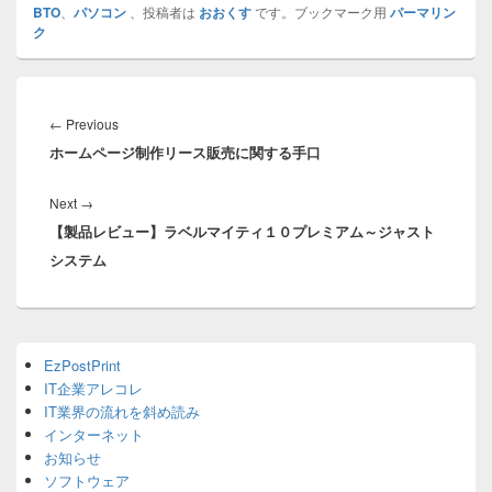
BTO
、
パソコン
、投稿者は
おおくす
です。ブックマーク用
パーマリン
ク
投
稿
Previous
←
Previous
ナ
ホームページ制作リース販売に関する手口
post:
ビ
ゲ
Next
Next
→
ー
【製品レビュー】ラベルマイティ１０プレミアム～ジャスト
post:
シ
システム
ョ
ン
Primary
EzPostPrint
Sidebar
IT企業アレコレ
Widget
Area
IT業界の流れを斜め読み
インターネット
お知らせ
ソフトウェア