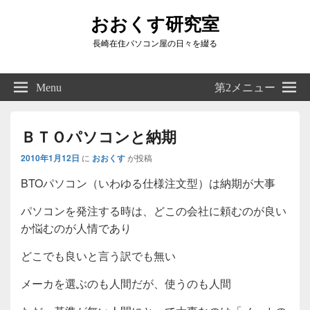
おおくす研究室
長崎在住パソコン屋の日々を綴る
Header
Right
Menu
第2メニュー
Sidebar
Widget
Area
ＢＴＯパソコンと納期
2010年1月12日
に
おおくす
が投稿
BTOパソコン（いわゆる仕様注文型）は納期が大事
パソコンを発注する時は、どこの会社に頼むのが良い
か悩むのが人情であり
どこでも良いと言う訳でも無い
メーカを選ぶのも人間だが、使うのも人間