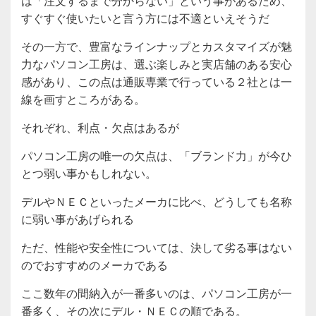
は「注文するまで分からない」という事があるため、
すぐすぐ使いたいと言う方には不適といえそうだ
その一方で、豊富なラインナップとカスタマイズが魅
力なパソコン工房は、選ぶ楽しみと実店舗のある安心
感があり、この点は通販専業で行っている２社とは一
線を画すところがある。
それぞれ、利点・欠点はあるが
パソコン工房の唯一の欠点は、「ブランド力」が今ひ
とつ弱い事かもしれない。
デルやＮＥＣといったメーカに比べ、どうしても名称
に弱い事があげられる
ただ、性能や安全性については、決して劣る事はない
のでおすすめのメーカである
ここ数年の間納入が一番多いのは、パソコン工房が一
番多く、その次にデル・ＮＥＣの順である。