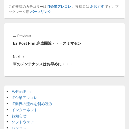
この投稿のカテゴリーは
IT企業アレコレ
、投稿者は
おおくす
です。ブ
ックマーク用
パーマリンク
投
稿
Previous
←
Previous
ナ
Ez Post Print完成間近・・・スミマセン
post:
ビ
ゲ
Next
Next
→
ー
車のメンテナンスはお早めに・・・
post:
シ
ョ
ン
Primary
EzPostPrint
Sidebar
IT企業アレコレ
Widget
Area
IT業界の流れを斜め読み
インターネット
お知らせ
ソフトウェア
パソコン