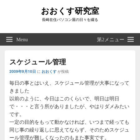
おおくす研究室
長崎在住パソコン屋の日々を綴る
Header
Right
Menu
第2メニュー
Sidebar
Widget
Area
スケジュール管理
2009年9月10日
に
おおくす
が投稿
毎日の事とはいえ、スケジュール管理が大事になって
きました
以前のように、今日はこのくらいで、明日は明日
で・・・と言う所がありましたが、やはりダメみたい
です。
一定の目的をもって動かなければ、いつまで経っても
同じ事の繰り返しに思えてならず、そのためスケジュ
ール管理が難しくなったのもまた事実です。