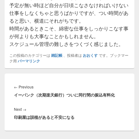
予定が無い時ほど自分が日頃こなさなければいけない
仕事をしなくちゃと思うばかりですが、つい時間があ
ると思い、横道にそれがちです。
時間があるときこそ、綿密な仕事をしっかりこなす事
が何よりも大事なことかもしれません。
スケジュール管理の難しさをつくづく感じました。
この投稿のカテゴリーは
雑記帳
、投稿者は
おおくす
です。ブックマー
ク用
パーマリンク
投
稿
Previous
←
Previous
ナ
イーバンク（次期楽天銀行）ついに同行間の振込有料化
post:
ビ
ゲ
Next
Next
→
ー
印刷屋は誤植があると不安になる
post:
シ
ョ
ン