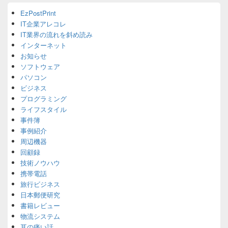
Primary
EzPostPrint
Sidebar
IT企業アレコレ
Widget
Area
IT業界の流れを斜め読み
インターネット
お知らせ
ソフトウェア
パソコン
ビジネス
プログラミング
ライフスタイル
事件簿
事例紹介
周辺機器
回顧録
技術ノウハウ
携帯電話
旅行ビジネス
日本郵便研究
書籍レビュー
物流システム
耳の痛い話