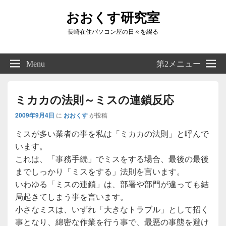
おおくす研究室
長崎在住パソコン屋の日々を綴る
Header
Right
Menu
第2メニュー
Sidebar
Widget
Area
ミカカの法則～ミスの連鎖反応
2009年9月4日
に
おおくす
が投稿
ミスが多い業者の事を私は「ミカカの法則」と呼んで
います。
これは、「事務手続」でミスをする場合、最後の最後
までしっかり「ミスをする」法則を言います。
いわゆる「ミスの連鎖」は、部署や部門が違っても結
局起きてしまう事を言います。
小さなミスは、いずれ「大きなトラブル」として招く
事となり、綿密な作業を行う事で、最悪の事態を避け