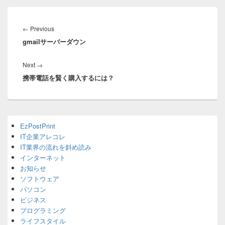
投
稿
Previous
←
Previous
ナ
gmailサーバーダウン
post:
ビ
ゲ
Next
Next
→
ー
携帯電話を賢く購入するには？
post:
シ
ョ
ン
Primary
EzPostPrint
Sidebar
IT企業アレコレ
Widget
Area
IT業界の流れを斜め読み
インターネット
お知らせ
ソフトウェア
パソコン
ビジネス
プログラミング
ライフスタイル