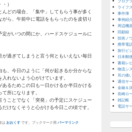
プログ
・・）
ライフ
とんどの場合、「集中」してもらう事が多く
事件簿
ながら、午前中に電話をもらったのを皮切り
事例紹
周辺機
回顧録
予定がいつの間にか、ハードスケジュールに
技術ノ
携帯電
旅行ビ
月が過ぎてしまうと言う何ともいえない毎日
日本郵
書籍レ
物流シ
由も、今日のように「何が起きるか分からな
耳の痛
を入れないよう心がけています。
通信サ
があるためこの日も一日かけるか半日かける
金融＆
って所になります。
長崎ロ
言うことでなく「突発」の予定にスケジュー
雑記帳
電話サ
るだけなくそうと心がける今日この頃です。
者は
おおくす
です。ブックマーク用
パーマリンク