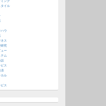
ラミング
スタイル
介
器
ウハウ
話
ジネス
便研究
ビュー
ステム
い話
ービス
決済
ーカル
ービス