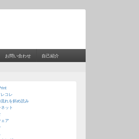
Header
Right
Sidebar
Widget
Area
お問い合わせ
自己紹介
rint
アレコレ
の流れを斜め読み
ーネット
せ
ウェア
ン
ス