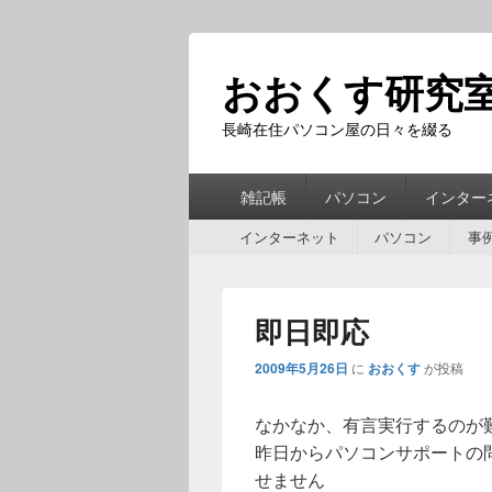
おおくす研究
長崎在住パソコン屋の日々を綴る
第
雑記帳
パソコン
インター
1
第
メ
インターネット
パソコン
事
2
ニ
メ
ュ
ニ
ー
即日即応
ュ
ー
2009年5月26日
に
おおくす
が投稿
なかなか、有言実行するのが
昨日からパソコンサポートの
せません