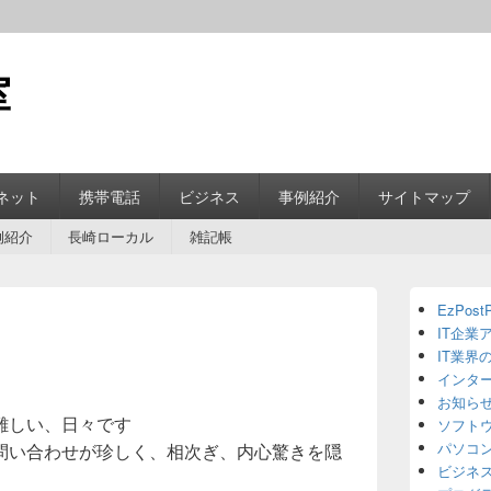
室
ネット
携帯電話
ビジネス
事例紹介
サイトマップ
例紹介
長崎ローカル
雑記帳
Primary
EzPostP
Sidebar
IT企業
Widget
Area
IT業界
インタ
お知ら
難しい、日々です
ソフト
パソコ
問い合わせが珍しく、相次ぎ、内心驚きを隠
ビジネ