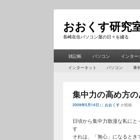
おおくす研究
長崎在住パソコン屋の日々を綴る
第
雑記帳
パソコン
インター
1
第
メ
インターネット
パソコン
事
2
ニ
メ
ュ
ニ
ー
集中力の高め方の
ュ
ー
2009年5月14日
に
おおくす
が投稿
日頃から集中力散漫な私にと
す
それは、「無心」になるとき