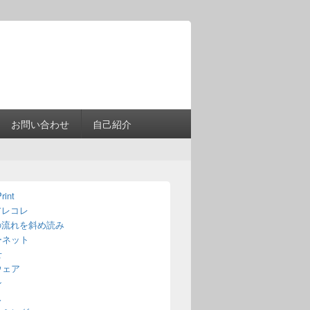
Header
Right
Sidebar
Widget
Area
お問い合わせ
自己紹介
rint
アレコレ
の流れを斜め読み
ーネット
せ
ウェア
ン
ス