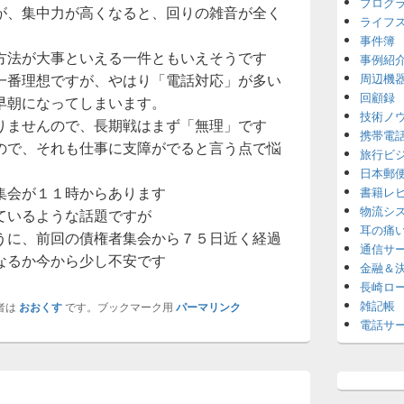
プログ
が、集中力が高くなると、回りの雑音が全く
ライフ
事件簿
方法が大事といえる一件ともいえそうです
事例紹
一番理想ですが、やはり「電話対応」が多い
周辺機
回顧録
早朝になってしまいます。
技術ノ
りませんので、長期戦はまず「無理」です
携帯電
ので、それも仕事に支障がでると言う点で悩
旅行ビ
日本郵
集会が１１時からあります
書籍レ
物流シ
ているような話題ですが
耳の痛
うに、前回の債権者集会から７５日近く経過
通信サ
なるか今から少し不安です
金融＆
長崎ロ
雑記帳
者は
おおくす
です。ブックマーク用
パーマリンク
電話サ