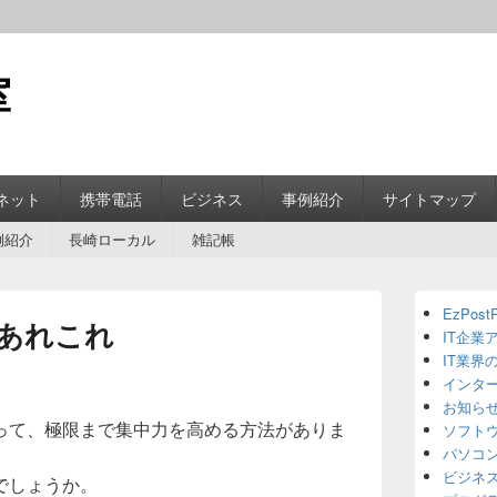
室
ネット
携帯電話
ビジネス
事例紹介
サイトマップ
例紹介
長崎ローカル
雑記帳
Primary
EzPostP
Sidebar
あれこれ
IT企業
Widget
Area
IT業界
インタ
お知ら
って、極限まで集中力を高める方法がありま
ソフト
パソコ
ビジネ
でしょうか。