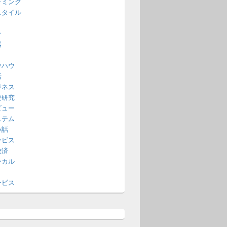
ラミング
スタイル
介
器
ウハウ
話
ジネス
便研究
ビュー
ステム
い話
ービス
決済
ーカル
ービス