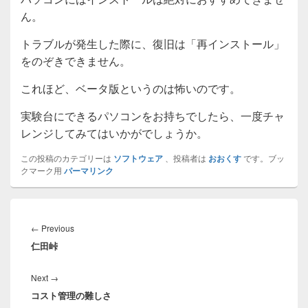
ん。
トラブルが発生した際に、復旧は「再インストール」
をのぞきできません。
これほど、ベータ版というのは怖いのです。
実験台にできるパソコンをお持ちでしたら、一度チャ
レンジしてみてはいかがでしょうか。
この投稿のカテゴリーは
ソフトウェア
、投稿者は
おおくす
です。ブッ
クマーク用
パーマリンク
投
稿
Previous
←
Previous
ナ
仁田峠
post:
ビ
ゲ
Next
Next
→
ー
コスト管理の難しさ
post:
シ