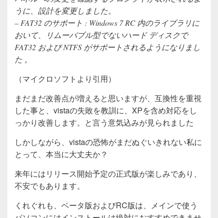
うに、設計を変更しました。
– FAT32 のサポート : Windows 7 RC 内のライブラリに
おいて、リムーバブル型でないハード ディスクで
FAT32 および NTFS がサポートされるようになりまし
た 。
（マイクロソフトより引用）
まだまだ改善点が増えると思いますが、互換性を重視
した事と、vistaの失敗を教訓に、XPを含め対応をし
っかり改善します。と言う意気込みが見られました
しかしながら、vistaの恐怖がまだぬぐいきれない私に
とって、本当に大丈夫か？
来年にはリリース開始予定の正式版が楽しみであり、
不安でもあります。
くれぐれも、ベータ版およびRC版は、メインで使う
パソコンにはインストールは絶対におすすめできませ