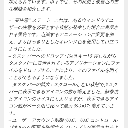
加えられています。以下では、その変更と改善点の主
な機能を紹介します。
– “要注意” ステート : これは、あるウィンドウでユー
ザーの注意を必要とする状態が発生した場合に表示さ
れる警告です。点滅するアニメーションに変更を加
え、よりはっきりとしたオレンジ色を使用して目立つ
ようにしました。
– タスク バーへのドロップ : [Shift キー]を押しながら
タスク バーに表示されているアプリケーションにファ
イルをドロップすることにより、そのファイルを開く
ことができるようになりました。
– タスク バーの拡大 : スクロールしない状態でタスク
バーに表示できるアイコンの数が増えました。解像度
とアイコンのサイズにもよりますが、表示できるアイ
コン数がベータ版に比べて最大 39&#37; 増えていま
す。
– ユーザー アカウント制御 (UAC) : UAC コントロール
パネルへの変更を確認するプロンプトが表示されるよ