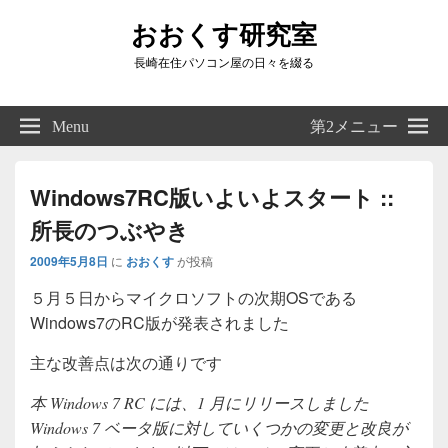
おおくす研究室
長崎在住パソコン屋の日々を綴る
Header
Right
Menu
第2メニュー
Sidebar
Widget
Area
Windows7RC版いよいよスタート ::
所長のつぶやき
2009年5月8日
に
おおくす
が投稿
５月５日からマイクロソフトの次期OSである
Windows7のRC版が発表されました
主な改善点は次の通りです
本 Windows 7 RC には、1 月にリリースしました
Windows 7 ベータ版に対していくつかの変更と改良が