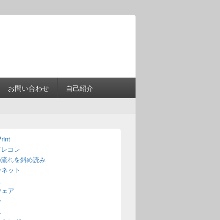
Header
Right
Sidebar
Widget
Area
お問い合わせ
自己紹介
rint
アレコレ
の流れを斜め読み
ーネット
せ
ウェア
ン
ス