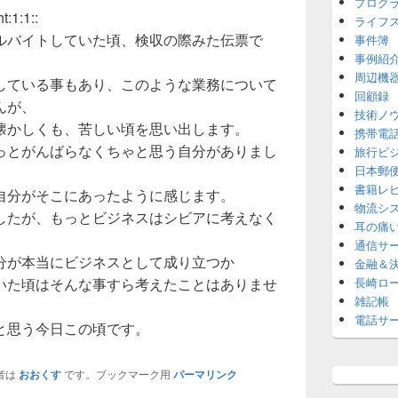
プログ
ライフ
ルバイトしていた頃、検収の際みた伝票で
事件簿
事例紹
周辺機
している事もあり、このような業務について
回顧録
んが、
技術ノ
懐かしくも、苦しい頃を思い出します。
携帯電
っとがんばらなくちゃと思う自分がありまし
旅行ビ
日本郵
書籍レ
自分がそこにあったように感じます。
物流シ
したが、もっとビジネスはシビアに考えなく
耳の痛
通信サ
分が本当にビジネスとして成り立つか
金融＆
長崎ロ
いた頃はそんな事すら考えたことはありませ
雑記帳
電話サ
と思う今日この頃です。
者は
おおくす
です。ブックマーク用
パーマリンク