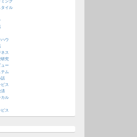
ラミング
スタイル
介
器
ウハウ
話
ジネス
便研究
ビュー
ステム
い話
ービス
決済
ーカル
ービス