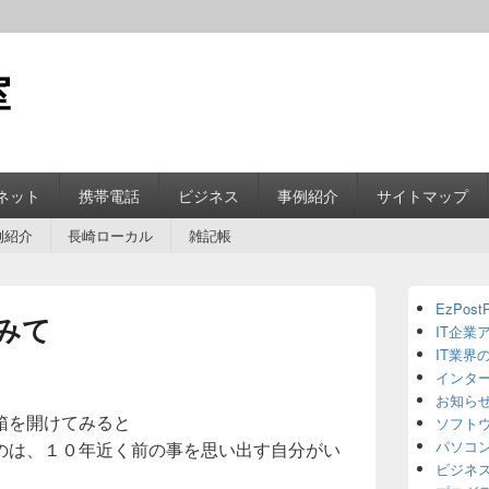
室
ネット
携帯電話
ビジネス
事例紹介
サイトマップ
例紹介
長崎ローカル
雑記帳
Primary
EzPostP
Sidebar
みて
IT企業
Widget
Area
IT業界
インタ
お知ら
箱を開けてみると
ソフト
パソコ
のは、１０年近く前の事を思い出す自分がい
ビジネ