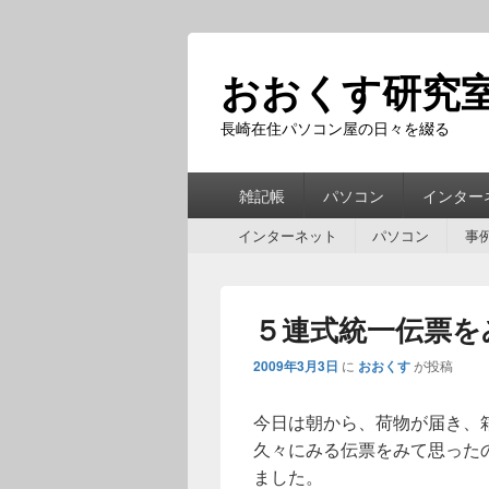
おおくす研究
長崎在住パソコン屋の日々を綴る
第
雑記帳
パソコン
インター
1
第
メ
インターネット
パソコン
事
2
ニ
メ
ュ
ニ
ー
５連式統一伝票を
ュ
ー
2009年3月3日
に
おおくす
が投稿
今日は朝から、荷物が届き、
久々にみる伝票をみて思った
ました。