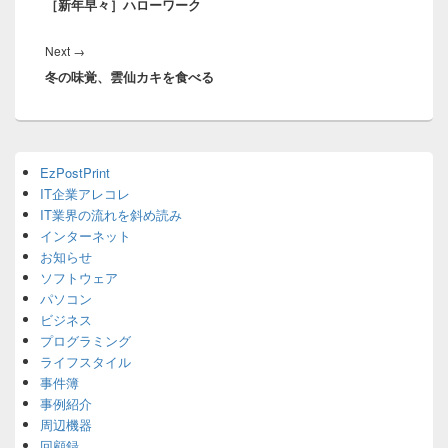
［新年早々］ハローワーク
post:
ビ
ゲ
Next
Next
→
ー
冬の味覚、雲仙カキを食べる
post:
シ
ョ
ン
Primary
EzPostPrint
Sidebar
IT企業アレコレ
Widget
Area
IT業界の流れを斜め読み
インターネット
お知らせ
ソフトウェア
パソコン
ビジネス
プログラミング
ライフスタイル
事件簿
事例紹介
周辺機器
回顧録