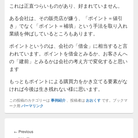
これは正直つらいものがあり、好まれていません。
ある会社は、その販売店が嫌う、「ポイント＝値引
き」でなく「ポイント＝補填」という手法を取り入れ
業績を伸ばしているところもあります。
ポイントというのは、会社の「借金」に相当すると言
われています。ポイントを借金とみるか、お客さんへ
の「建前」とみるかは会社の考え方で変化すると思い
ます
もっともポイントによる購買力をかき立てる要素がな
ければ今後は生き残れない様に思います。
この投稿のカテゴリーは
事例紹介
、投稿者は
おおくす
です。ブックマ
ーク用
パーマリンク
投
稿
Previous
←
Previous
ナ