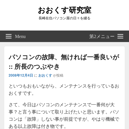
おおくす研究室
長崎在住パソコン屋の日々を綴る
Header
Right
Menu
第2メニュー
Sidebar
Widget
Area
パソコンの故障、無ければ一番良いが
:: 所長のつぶやき
2008年12月4日
に
おおくす
が投稿
といつもおもいながら、メンテナンスを行っているお
おくすです。
さて、今日はパソコンのメンテナンスで一番何が大
事？と言う事について取り上げたいと思います。パソ
コンは「故障」しない事が前提ですが、やはり機械で
ある以上故障は付き物です。