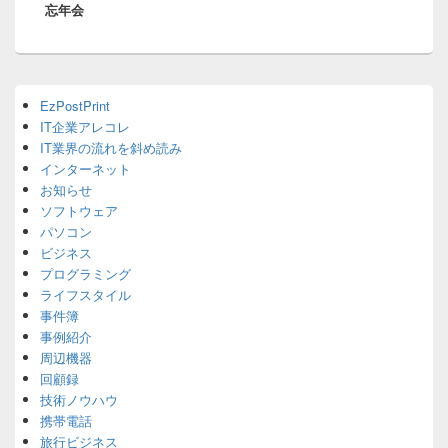
忘年会
post:
シ
ョ
ン
Primary
EzPostPrint
Sidebar
IT企業アレコレ
Widget
Area
IT業界の流れを斜め読み
インターネット
お知らせ
ソフトウェア
パソコン
ビジネス
プログラミング
ライフスタイル
事件簿
事例紹介
周辺機器
回顧録
技術ノウハウ
携帯電話
旅行ビジネス