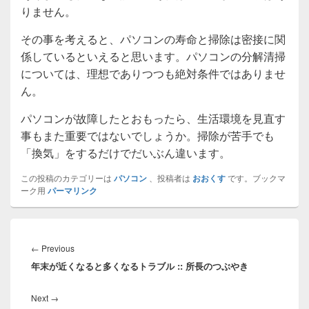
りません。
その事を考えると、パソコンの寿命と掃除は密接に関
係しているといえると思います。パソコンの分解清掃
については、理想でありつつも絶対条件ではありませ
ん。
パソコンが故障したとおもったら、生活環境を見直す
事もまた重要ではないでしょうか。掃除が苦手でも
「換気」をするだけでだいぶん違います。
この投稿のカテゴリーは
パソコン
、投稿者は
おおくす
です。ブックマ
ーク用
パーマリンク
投
稿
Previous
←
Previous
ナ
年末が近くなると多くなるトラブル :: 所長のつぶやき
post:
ビ
ゲ
Next
Next
→
ー