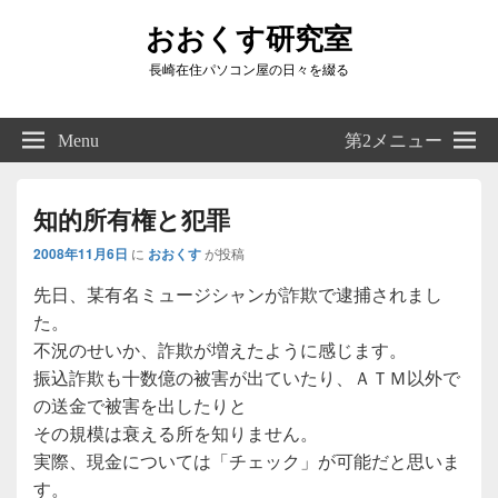
おおくす研究室
長崎在住パソコン屋の日々を綴る
Header
Right
Menu
第2メニュー
Sidebar
Widget
Area
知的所有権と犯罪
2008年11月6日
に
おおくす
が投稿
先日、某有名ミュージシャンが詐欺で逮捕されまし
た。
不況のせいか、詐欺が増えたように感じます。
振込詐欺も十数億の被害が出ていたり、ＡＴＭ以外で
の送金で被害を出したりと
その規模は衰える所を知りません。
実際、現金については「チェック」が可能だと思いま
す。