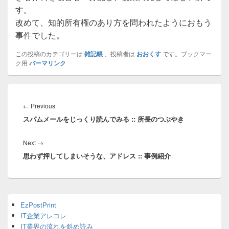
す。
改めて、知的所有権のあり方を問われたようにおもう
事件でした。
この投稿のカテゴリーは
雑記帳
、投稿者は
おおくす
です。ブックマー
ク用
パーマリンク
投
稿
Previous
←
Previous
ナ
スパムメールをじっくり読んでみる :: 所長のつぶやき
post:
ビ
ゲ
Next
Next
→
ー
思わず押してしまいそうな、アドレス :: 事例紹介
post:
シ
ョ
ン
Primary
EzPostPrint
Sidebar
IT企業アレコレ
Widget
Area
IT業界の流れを斜め読み