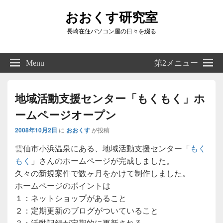
おおくす研究室
長崎在住パソコン屋の日々を綴る
Header
Right
Menu
第2メニュー
Sidebar
Widget
Area
地域活動支援センター「もくもく」ホ
ームページオープン
2008年10月2日
に
おおくす
が投稿
雲仙市小浜温泉にある、地域活動支援センター「
もく
もく
」さんのホームページが完成しました。
久々の新規案件で数ヶ月をかけて制作しました。
ホームページのポイントは
１：ネットショップがあること
２：定期更新のブログがついていること
３：活動記録が定期的に更新される