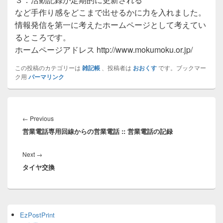
など手作り感をどこまで出せるかに力を入れました。
情報発信を第一に考えたホームページとして考えてい
るところです。
ホームページアドレス http://www.mokumoku.or.jp/
この投稿のカテゴリーは
雑記帳
、投稿者は
おおくす
です。ブックマー
ク用
パーマリンク
投
稿
Previous
←
Previous
ナ
営業電話専用回線からの営業電話 :: 営業電話の記録
post:
ビ
ゲ
Next
Next
→
ー
タイヤ交換
post:
シ
ョ
ン
Primary
EzPostPrint
Sidebar