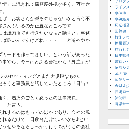
プログ
「情」に流されて採算度外視が多く、万年赤
ライフ
す。
事件簿
えば、お客さんが減るのじゃないかと言う不
事例紹
客さんもいるのが正直なところです。
周辺機
回顧録
には焼肉店でも行きたいなぁと話すと」事務
技術ノ
れば良いんですけどね・・・。」と冷ややか
携帯電
旅行ビ
プカードを作ってほしい」という話があった
日本郵
の事やら、今日はとある会社から「外注」が
書籍レ
物流シ
耳の痛
ンタのセッティングとまだ大規模なもの。
通信サ
だろうと事務員と話していたところ「日当＊
金融＆
長崎ロ
無く、烈火のごとく怒ったのは事務員。
雑記帳
電話サ
！」と言う。
割れするのはもってのほかであり、会社の規
されるだけで一日数台だけでいいから♪とい
どうせやるならしっかり行うのがうちの会社