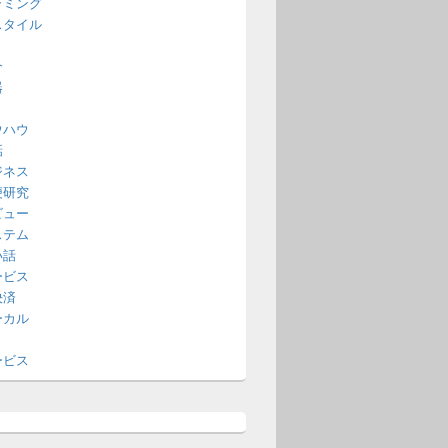
ラミング
スタイル
介
器
ウハウ
話
ジネス
便研究
ビュー
ステム
い話
ービス
決済
ーカル
ービス