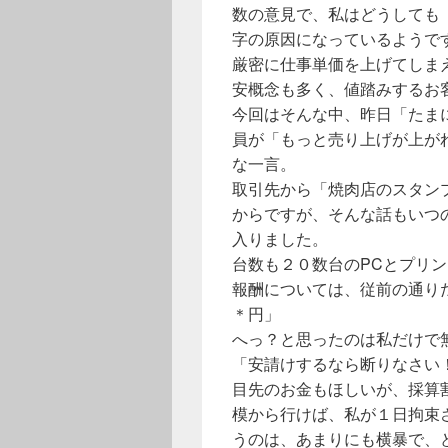
数の意見で、私はどうしても
字の原因になっているようで
厳密に仕事単価を上げてしま
安概念も多く、値踏みするお
今回はそんな中、昨日「たま
員が「もっと売り上げが上が
な一言。
取引先から「焼肉店のスタン
からですが、そんな話もいつ
入りました。
台数も２０数台のPCとプリ
報酬については、従前の通り
＊円」
へっ？と思ったのは私だけで
「安請けするなら断りなさい
目先のお金もほしいが、採算
模から行けば、私が１日拘束
うのは、あまりにも横暴で、