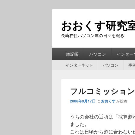
おおくす研究
長崎在住パソコン屋の日々を綴る
第
雑記帳
パソコン
インター
1
第
メ
インターネット
パソコン
事
2
ニ
メ
ュ
ニ
ー
フルコミッション
ュ
ー
2008年9月17日
に
おおくす
が投稿
うちの会社の近頃は「採算割
ました。
これは日頃から割に合わない