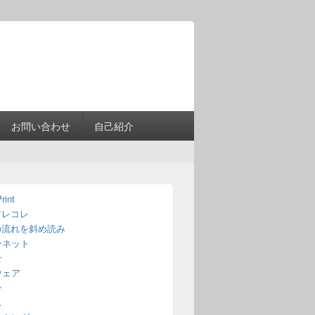
Header
Right
Sidebar
Widget
Area
お問い合わせ
自己紹介
rint
アレコレ
の流れを斜め読み
ーネット
せ
ウェア
ン
ス