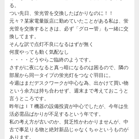
る。
つい先日、蛍光管を交換したばかりなのに！！
元々？某家電量販店に勤めていたことがある私は、蛍
光管を交換するときは、必ず「グロー管」も一緒に交
換してます。
そんな訳で点灯不良になるはずが無く
何度やっても動く気配なし
・・・・どうやらご臨終のようです。
さすがに夜になると真っ暗になるのは困るので、隣の
部屋から同一タイプの蛍光灯をつなぐ羽目に。
今週はまだデスクワークが中心な為、出かけて買い物
という余力は持ち合わせず、週末まで考えておこうと
言うところです。
昨年はＩＴ機器の設備投資が中心でしたが、今年は生
活必需品ばかりが不足するという年です。
私の考え方が古いのか、貧乏性かわかりませんが、中
古で事足りる物と絶対新品じゃなくちゃというものが
あります。