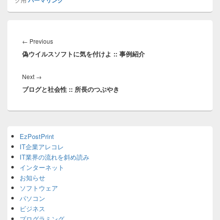
パーマリンク
投
稿
Previous
←
Previous
ナ
偽ウイルスソフトに気を付けよ :: 事例紹介
post:
ビ
ゲ
Next
Next
→
ー
ブログと社会性 :: 所長のつぶやき
post:
シ
ョ
ン
Primary
EzPostPrint
Sidebar
IT企業アレコレ
Widget
Area
IT業界の流れを斜め読み
インターネット
お知らせ
ソフトウェア
パソコン
ビジネス
プログラミング