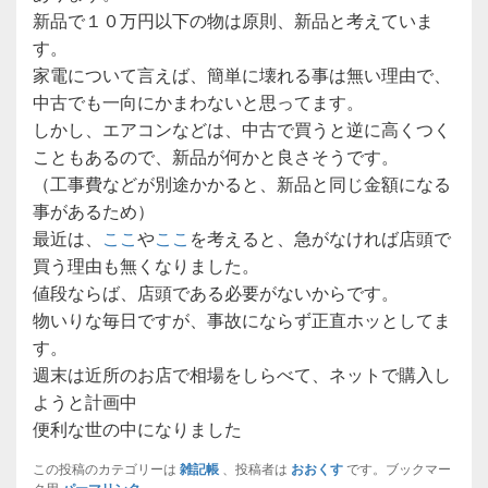
新品で１０万円以下の物は原則、新品と考えていま
す。
家電について言えば、簡単に壊れる事は無い理由で、
中古でも一向にかまわないと思ってます。
しかし、エアコンなどは、中古で買うと逆に高くつく
こともあるので、新品が何かと良さそうです。
（工事費などが別途かかると、新品と同じ金額になる
事があるため）
最近は、
ここ
や
ここ
を考えると、急がなければ店頭で
買う理由も無くなりました。
値段ならば、店頭である必要がないからです。
物いりな毎日ですが、事故にならず正直ホッとしてま
す。
週末は近所のお店で相場をしらべて、ネットで購入し
ようと計画中
便利な世の中になりました
この投稿のカテゴリーは
雑記帳
、投稿者は
おおくす
です。ブックマー
ク用