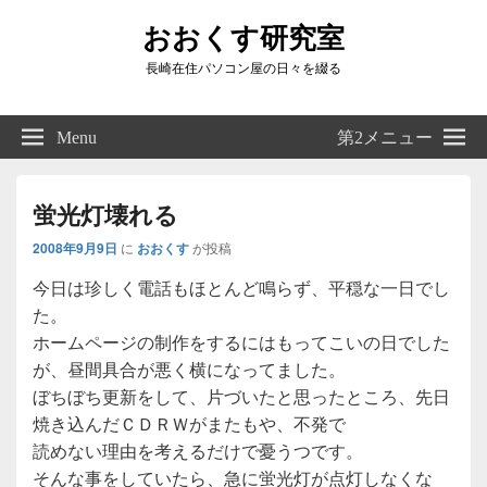
おおくす研究室
長崎在住パソコン屋の日々を綴る
Header
Right
Menu
第2メニュー
Sidebar
Widget
Area
蛍光灯壊れる
2008年9月9日
に
おおくす
が投稿
今日は珍しく電話もほとんど鳴らず、平穏な一日でし
た。
ホームページの制作をするにはもってこいの日でした
が、昼間具合が悪く横になってました。
ぼちぼち更新をして、片づいたと思ったところ、先日
焼き込んだＣＤＲＷがまたもや、不発で
読めない理由を考えるだけで憂うつです。
そんな事をしていたら、急に蛍光灯が点灯しなくな