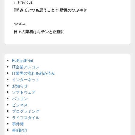
稿
Previous
←
Previous
ナ
DMみていつも思うこと :: 所長のつぶやき
post:
ビ
ゲ
Next
Next
→
ー
日々の業務はキチンと正確に
post:
シ
ョ
ン
Primary
EzPostPrint
Sidebar
IT企業アレコレ
Widget
Area
IT業界の流れを斜め読み
インターネット
お知らせ
ソフトウェア
パソコン
ビジネス
プログラミング
ライフスタイル
事件簿
事例紹介