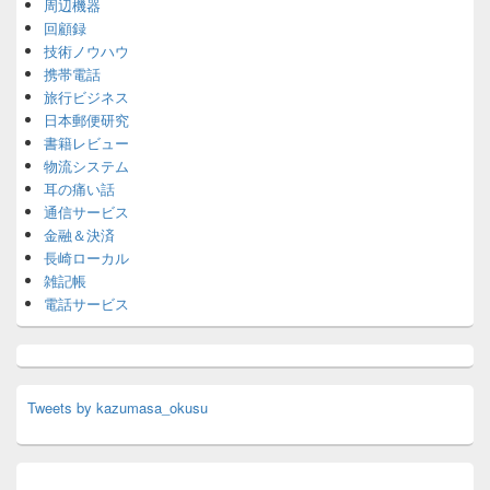
周辺機器
回顧録
技術ノウハウ
携帯電話
旅行ビジネス
日本郵便研究
書籍レビュー
物流システム
耳の痛い話
通信サービス
金融＆決済
長崎ローカル
雑記帳
電話サービス
Tweets by kazumasa_okusu