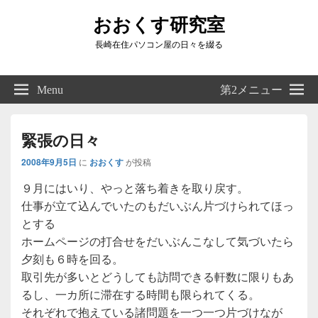
おおくす研究室
長崎在住パソコン屋の日々を綴る
Header
Right
Menu
第2メニュー
Sidebar
Widget
Area
緊張の日々
2008年9月5日
に
おおくす
が投稿
９月にはいり、やっと落ち着きを取り戻す。
仕事が立て込んでいたのもだいぶん片づけられてほっ
とする
ホームページの打合せをだいぶんこなして気づいたら
夕刻も６時を回る。
取引先が多いとどうしても訪問できる軒数に限りもあ
るし、一カ所に滞在する時間も限られてくる。
それぞれで抱えている諸問題を一つ一つ片づけなが