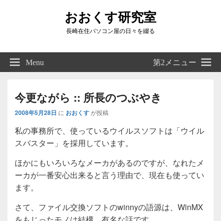
おおくす研究室
長崎在住パソコン屋の日々を綴る
Header
Right
Menu
第2メニュー
Sidebar
Widget
Area
今更ながら :: 所長のつぶやき
2008年5月28日
に
おおくす
が投稿
私の事務所で、使っているウイルスソフトは「ウイル
スバスター」を採用しています。
ほかにもいろいろなメーカがあるのですが、なれたメ
ーカが一番安心出来ると言う理由で、現在も使ってい
ます。
さて、ファイル交換ソフトのwinnyの語源は、WinMX
をもじったモノは結構、有名な話です。