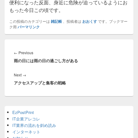
便利になった反面、身近に危険が迫っているようにお
もった今日この頃です。
この投稿のカテゴリーは
雑記帳
、投稿者は
おおくす
です。ブックマー
ク用
パーマリンク
投
稿
Previous
←
Previous
ナ
雨の日には雨の日の過ごし方がある
post:
ビ
ゲ
Next
Next
→
ー
アクセスアップと集客の戦略
post:
シ
ョ
ン
Primary
EzPostPrint
Sidebar
IT企業アレコレ
Widget
Area
IT業界の流れを斜め読み
インターネット