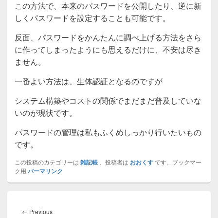
この方法で、本来のパスワードを公開したり、逆に新
しくパスワードを設定することも可能です。
反面、パスワードをかんたんに調べ上げる方法をさら
に作ってしまったようにも思えるだけに、不安は尽き
ません。
一番よい方法は、生体認証となるのですが
システム構築やコストの関係でまだまだ普及していな
いのが現状です。
パスワードの管理は私もふくめしっかり行いたいもの
です。
この投稿のカテゴリーは
雑記帳
、投稿者は
おおくす
です。ブックマー
ク用
パーマリンク
投
稿
Previous
←
Previous