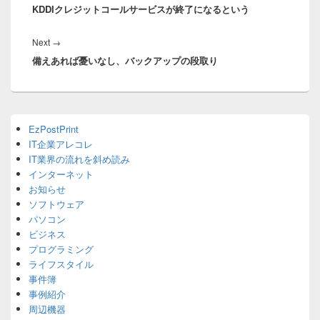
ナ
KDDIクレジットコールサービスが終了になるという
post:
ビ
ゲ
Next
Next
→
ー
備えあれば憂いなし、バックアップの段取り
post:
シ
ョ
ン
Primary
EzPostPrint
Sidebar
IT企業アレコレ
Widget
Area
IT業界の流れを斜め読み
インターネット
お知らせ
ソフトウェア
パソコン
ビジネス
プログラミング
ライフスタイル
事件簿
事例紹介
周辺機器