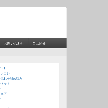
Header
Right
Sidebar
Widget
Area
お問い合わせ
自己紹介
rint
アレコレ
の流れを斜め読み
ーネット
せ
ウェア
ン
ス