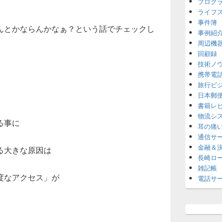
プログ
ライフ
事件簿
んとかならんかなぁ？という話でチェックし
事例紹
周辺機
回顧録
技術ノ
携帯電
旅行ビ
日本郵
書籍レ
物流シ
る事に
耳の痛
通信サ
金融＆
る大きな原因は
長崎ロ
雑記帳
度なアクセス」が
電話サ