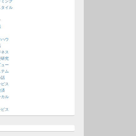
ラミング
スタイル
介
器
ウハウ
話
ジネス
便研究
ビュー
ステム
い話
ービス
決済
ーカル
ービス