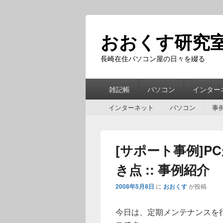
おおくす研究
長崎在住パソコン屋の日々を綴る
第
雑記帳
パソコン
インター
1
第
メ
インターネット
パソコン
事
2
ニ
メ
ュ
ニ
ー
[サポート事例]
ュ
ー
き点 :: 事例紹介
2008年5月8日
に
おおくす
が投稿
今日は、定期メンテナンスを