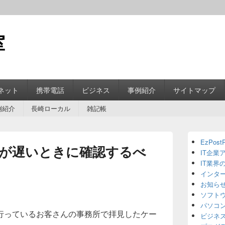
室
ネット
携帯電話
ビジネス
事例紹介
サイトマップ
例紹介
長崎ローカル
雑記帳
Primary
EzPostP
Sidebar
PCが遅いときに確認するべ
IT企業
Widget
Area
IT業界
インタ
お知ら
ソフト
パソコ
行っているお客さんの事務所で拝見したケー
ビジネ