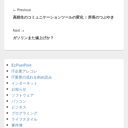
投
稿
Previous
←
Previous
ナ
高校生のコミュニケーションツールの変化 :: 所長のつぶやき
post:
ビ
ゲ
Next
Next
→
ー
ガソリンまた値上げか？
post:
シ
ョ
ン
Primary
EzPostPrint
Sidebar
IT企業アレコレ
Widget
Area
IT業界の流れを斜め読み
インターネット
お知らせ
ソフトウェア
パソコン
ビジネス
プログラミング
ライフスタイル
事件簿