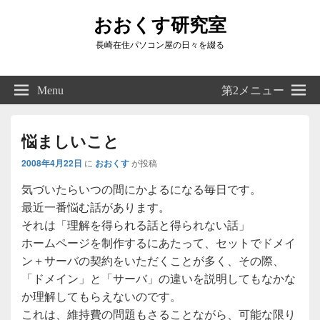
おおくす研究室
長崎在住パソコン屋の日々を綴る
Header
Right
Menu
第2メニュー
Sidebar
Widget
Area
悩ましいこと
2008年4月22日
に
おおくす
が投稿
気づいたらいつの間にかよるになる毎日です。
最近一番悩む話があります。
それは「理解を得られる話と得られない話」
ホームページを制作するにあたって、セットでドメイ
ン＋サーバの契約をいただくことが多く、その際、
「ドメイン」と「サーバ」の違いを説明してもなかな
か理解してもらえないのです。
これは、維持費の問題もさることながら、可能な限り