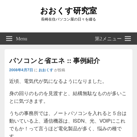
おおくす研究室
長崎在住パソコン屋の日々を綴る
Header
Right
Menu
第2メニュー
Sidebar
Widget
Area
パソコンと省エネ :: 事例紹介
2008年4月7日
に
おおくす
が投稿
近頃、電気代が気になるようになりました。
身の回りのものを見渡すと、結構無駄なものが多いこ
とに気づきます。
うちの事務所では、ノートパソコンを入れると５台は
動いている上、通信機器は、ISDN、光、VOIPにこれ
でもか！って言うほど電化製品が多く、悩みの種で
す。