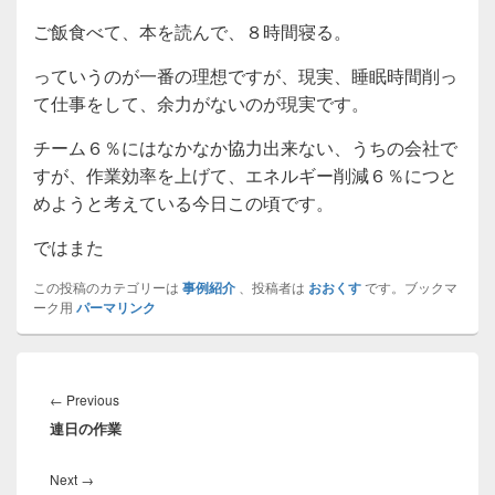
ご飯食べて、本を読んで、８時間寝る。
っていうのが一番の理想ですが、現実、睡眠時間削っ
て仕事をして、余力がないのが現実です。
チーム６％にはなかなか協力出来ない、うちの会社で
すが、作業効率を上げて、エネルギー削減６％につと
めようと考えている今日この頃です。
ではまた
この投稿のカテゴリーは
事例紹介
、投稿者は
おおくす
です。ブックマ
ーク用
パーマリンク
投
稿
Previous
←
Previous
ナ
連日の作業
post:
ビ
ゲ
Next
Next
→