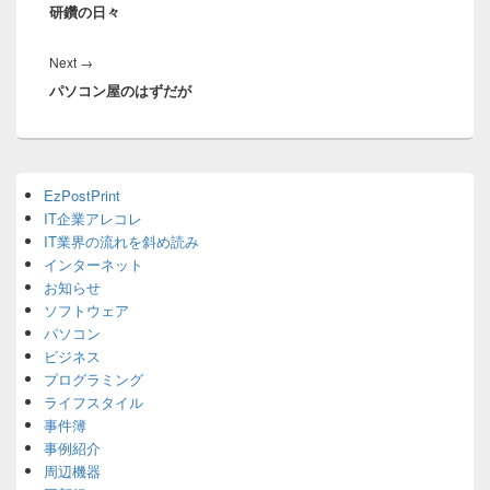
ナ
研鑽の日々
post:
ビ
ゲ
Next
Next
→
ー
パソコン屋のはずだが
post:
シ
ョ
ン
Primary
EzPostPrint
Sidebar
IT企業アレコレ
Widget
Area
IT業界の流れを斜め読み
インターネット
お知らせ
ソフトウェア
パソコン
ビジネス
プログラミング
ライフスタイル
事件簿
事例紹介
周辺機器