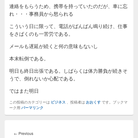
連絡をもらうため、携帯を持っていたのだが、車に忘
れ・・・事務員から怒られる
こういう日に限って、電話がばんばん鳴り続け、仕事
をさばくのも一苦労である。
メールも遅延が続くと何の意味もないし
本末転倒である。
明日も終日出張である。しばらくは体力勝負が続きそ
うで、倒れないか心配である。
ではまた明日
この投稿のカテゴリーは
ビジネス
、投稿者は
おおくす
です。ブックマ
ーク用
パーマリンク
投
稿
Previous
←
Previous