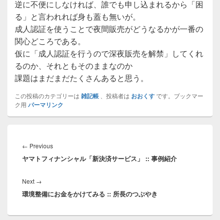
逆に不便にしなければ、誰でも申し込まれるから「困
る」と言われれば身も蓋も無いが。
成人認証を使うことで夜間販売がどうなるかが一番の
関心どころである。
仮に「成人認証を行うので深夜販売を解禁」してくれ
るのか、それともそのままなのか
課題はまだまだたくさんあると思う。
この投稿のカテゴリーは
雑記帳
、投稿者は
おおくす
です。ブックマー
ク用
パーマリンク
投
稿
Previous
←
Previous
ナ
ヤマトフィナンシャル「新決済サービス」 :: 事例紹介
post:
ビ
ゲ
Next
Next
→
ー
環境整備にお金をかけてみる :: 所長のつぶやき
post:
シ
ョ