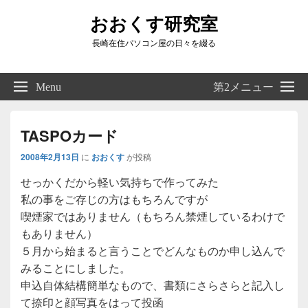
おおくす研究室
長崎在住パソコン屋の日々を綴る
Header
Right
Menu
第2メニュー
Sidebar
Widget
Area
TASPOカード
2008年2月13日
に
おおくす
が投稿
せっかくだから軽い気持ちで作ってみた
私の事をご存じの方はもちろんですが
喫煙家ではありません（もちろん禁煙しているわけで
もありません）
５月から始まると言うことでどんなものか申し込んで
みることにしました。
申込自体結構簡単なもので、書類にさらさらと記入し
て捺印と顔写真をはって投函