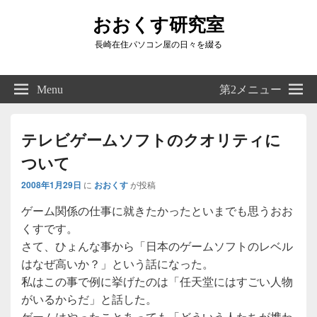
おおくす研究室
長崎在住パソコン屋の日々を綴る
Header
Right
Menu
第2メニュー
Sidebar
Widget
Area
テレビゲームソフトのクオリティに
ついて
2008年1月29日
に
おおくす
が投稿
ゲーム関係の仕事に就きたかったといまでも思うおお
くすです。
さて、ひょんな事から「日本のゲームソフトのレベル
はなぜ高いか？」という話になった。
私はこの事で例に挙げたのは「任天堂にはすごい人物
がいるからだ」と話した。
ゲームはやったことあっても「どういう人たちが携わ