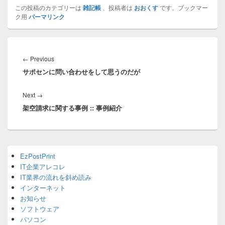
この投稿のカテゴリーは
雑記帳
、投稿者は
おおくす
です。ブックマー
ク用
パーマリンク
投
稿
Previous
←
Previous
ナ
サポセンに問い合わせをして思うのだが
post:
ビ
ゲ
Next
Next
→
ー
架空請求に関する事例 :: 事例紹介
post:
シ
ョ
ン
Primary
EzPostPrint
Sidebar
IT企業アレコレ
Widget
Area
IT業界の流れを斜め読み
インターネット
お知らせ
ソフトウェア
パソコン