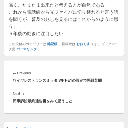
高く、たまたま出来たと考える方が自然である。
これから電話線から光ファイバに切り替わると言う話
を聞くが、普及の兆しを見るにはこれからのように思
う。
５年後の動きに注目したい
この投稿のカテゴリーは
雑記帳
、投稿者は
おおくす
です。ブックマー
ク用
パーマリンク
投
稿
Previous
←
Previous
ナ
ワイヤレストランスミッタ WFT-E1の設定で悪戦苦闘
post:
ビ
ゲ
Next
Next
→
ー
民事訴訟最終通告書をみて思うこと
post:
シ
ョ
ン
Primary