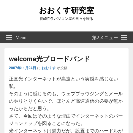
おおくす研究室
長崎在住パソコン屋の日々を綴る
Header
Right
Menu
第2メニュー
Sidebar
Widget
Area
welcome光ブロードバンド
2007年11月24日
に
おおくす
が投稿
正直光インターネットが高速という実感を感じない
私。
そのように感じるのも、ウェブブラウジングとメール
のやりとりくらいで、ほとんど高速通信の必要が無か
ったからだと思う。
さて、今回はそのような理由でインターネットのバー
ジョンアップを図ることになった。
光インターネットは魅力だが、設置までのハードルが