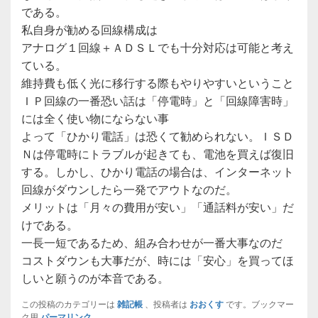
である。
私自身が勧める回線構成は
アナログ１回線＋ＡＤＳＬでも十分対応は可能と考え
ている。
維持費も低く光に移行する際もやりやすいということ
ＩＰ回線の一番恐い話は「停電時」と「回線障害時」
には全く使い物にならない事
よって「ひかり電話」は恐くて勧められない。ＩＳＤ
Ｎは停電時にトラブルが起きても、電池を買えば復旧
する。しかし、ひかり電話の場合は、インターネット
回線がダウンしたら一発でアウトなのだ。
メリットは「月々の費用が安い」「通話料が安い」だ
けである。
一長一短であるため、組み合わせが一番大事なのだ
コストダウンも大事だが、時には「安心」を買ってほ
しいと願うのが本音である。
この投稿のカテゴリーは
雑記帳
、投稿者は
おおくす
です。ブックマー
ク用
パーマリンク