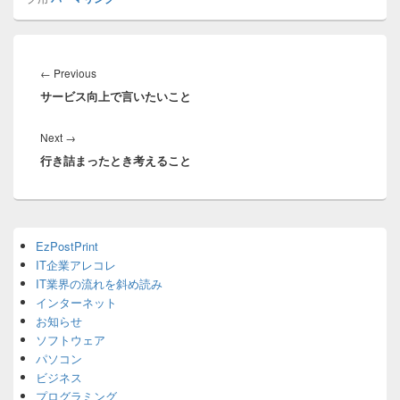
投
稿
Previous
←
Previous
ナ
サービス向上で言いたいこと
post:
ビ
ゲ
Next
Next
→
ー
行き詰まったとき考えること
post:
シ
ョ
ン
Primary
EzPostPrint
Sidebar
IT企業アレコレ
Widget
Area
IT業界の流れを斜め読み
インターネット
お知らせ
ソフトウェア
パソコン
ビジネス
プログラミング