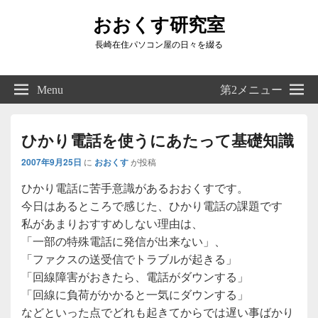
おおくす研究室
長崎在住パソコン屋の日々を綴る
Header
Right
Menu
第2メニュー
Sidebar
Widget
Area
ひかり電話を使うにあたって基礎知識
2007年9月25日
に
おおくす
が投稿
ひかり電話に苦手意識があるおおくすです。
今日はあるところで感じた、ひかり電話の課題です
私があまりおすすめしない理由は、
「一部の特殊電話に発信が出来ない」、
「ファクスの送受信でトラブルが起きる」
「回線障害がおきたら、電話がダウンする」
「回線に負荷がかかると一気にダウンする」
などといった点でどれも起きてからでは遅い事ばかり