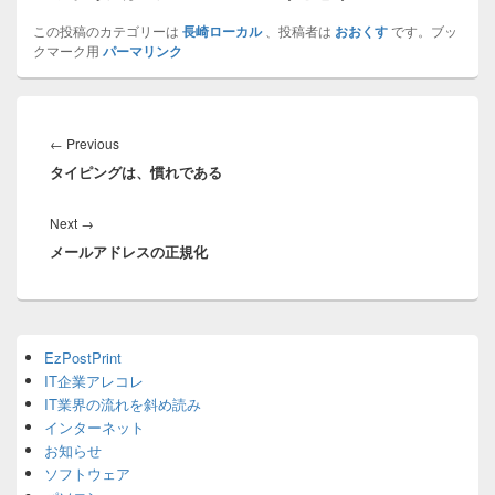
この投稿のカテゴリーは
長崎ローカル
、投稿者は
おおくす
です。ブッ
クマーク用
パーマリンク
投
稿
Previous
←
Previous
ナ
タイピングは、慣れである
post:
ビ
ゲ
Next
Next
→
ー
メールアドレスの正規化
post:
シ
ョ
ン
Primary
EzPostPrint
Sidebar
IT企業アレコレ
Widget
Area
IT業界の流れを斜め読み
インターネット
お知らせ
ソフトウェア