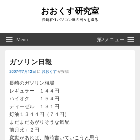
おおくす研究室
長崎在住パソコン屋の日々を綴る
Header
Right
Menu
第2メニュー
Sidebar
Widget
Area
ガソリン日報
2007年7月12日
に
おおくす
が投稿
長崎のガソリン相場
レギュラー １４４円
ハイオク １５４円
ディーゼル １３１円
灯油１３４４円（７４円）
まだまだあがりそうな気配
前月比＋２円
変動があれば、随時書いていこうと思う