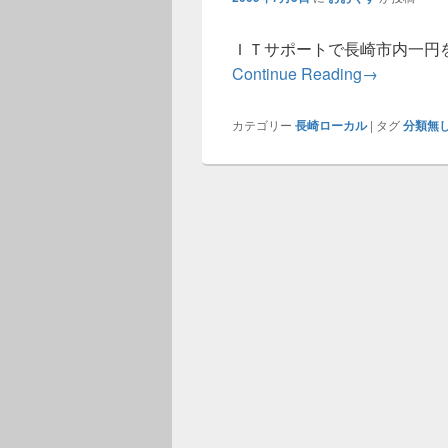
ＩＴサポートで長崎市内一円
ホームペー
Continue Reading
→
カテゴリー
長崎ローカル
|
タグ
分類無