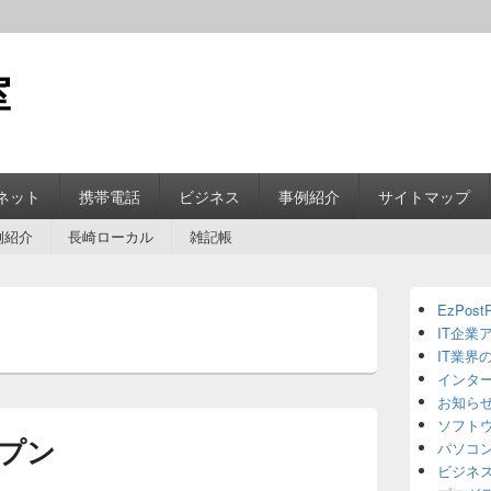
室
ネット
携帯電話
ビジネス
事例紹介
サイトマップ
例紹介
長崎ローカル
雑記帳
Primary
EzPostP
Sidebar
IT企業
Widget
Area
IT業界
インタ
お知ら
ソフト
プン
パソコ
ビジネ