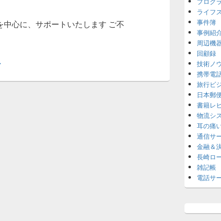
プログ
ライフ
事件簿
を中心に、サポートいたします ご不
事例紹
ジオープン
周辺機
回顧録
し
技術ノ
携帯電
旅行ビ
日本郵
書籍レ
物流シ
耳の痛
通信サ
金融＆
長崎ロ
雑記帳
電話サ