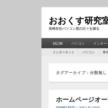
おおくす研究
長崎在住パソコン屋の日々を綴る
第
雑記帳
パソコン
インター
1
第
メ
インターネット
パソコン
事
2
ニ
メ
ュ
ニ
ー
ュ
タグアーカイブ：
分類無し
ー
ホームページオー
2009年7月5日
に
おおくす
が投稿