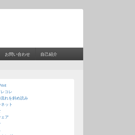
Header
Right
Sidebar
Widget
Area
お問い合わせ
自己紹介
rint
アレコレ
の流れを斜め読み
ーネット
せ
ウェア
ン
ス