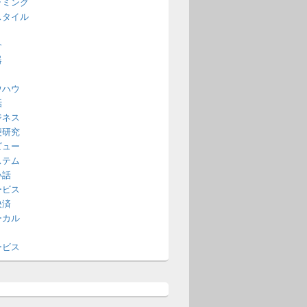
ラミング
スタイル
介
器
ウハウ
話
ジネス
便研究
ビュー
ステム
い話
ービス
決済
ーカル
ービス