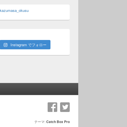
 kazumasa_okusu
Instagram でフォロー
テーマ:
Catch Box Pro