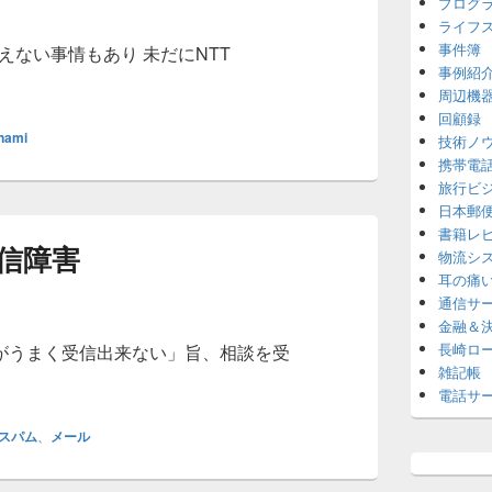
プログ
ライフ
事件簿
えない事情もあり 未だにNTT
事例紹
イダi-revoの研究
周辺機
回顧録
nami
技術ノ
携帯電
旅行ビ
日本郵
書籍レ
信障害
物流シ
耳の痛
通信サ
金融＆
長崎ロ
がうまく受信出来ない」旨、相談を受
雑記帳
ルの受信障害
電話サ
スパム
、
メール