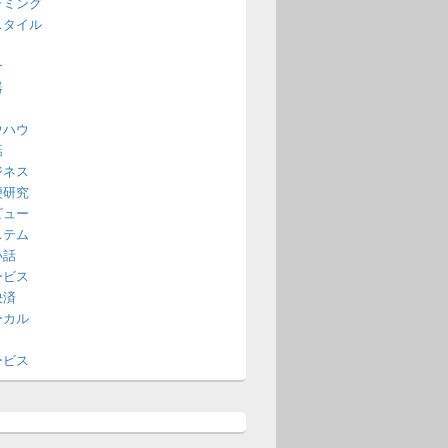
ラミング
スタイル
介
器
ウハウ
話
ジネス
便研究
ビュー
ステム
い話
ービス
決済
ーカル
ービス