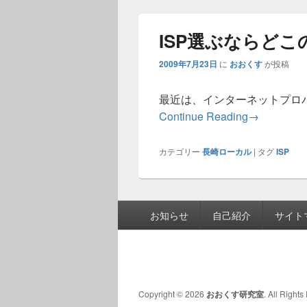
ISP選ぶならど
2009年7月23日
に
おおくす
が投稿
最近は、インターネットプロバ
ISP選ぶ
Continue Reading
→
カテゴリー
長崎ローカル
|
タグ
ISP
フ
お知らせ
自己紹介
サイト
ッ
タ
ー
メ
ニ
Copyright © 2026
おおくす研究室
. All Right
ュ