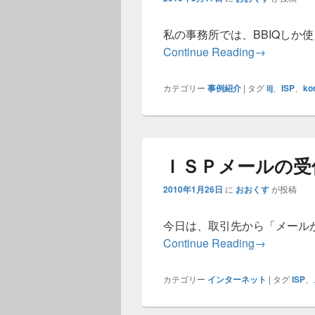
私の事務所では、BBIQしか使
500円プロバ
Continue Reading
→
カテゴリー
事例紹介
|
タグ
iij
、
ISP
、
ko
ＩＳＰメールの受
2010年1月26日
に
おおくす
が投稿
今日は、取引先から「メール
ＩＳＰメー
Continue Reading
→
カテゴリー
インターネット
|
タグ
ISP
、