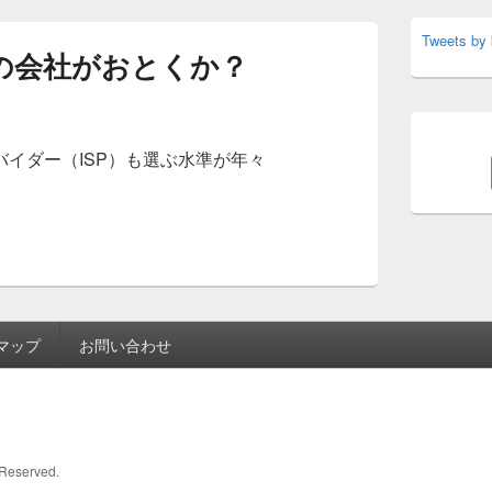
Tweets by
この会社がおとくか？
イダー（ISP）も選ぶ水準が年々
ならどこの会社がおとくか？
マップ
お問い合わせ
s Reserved.