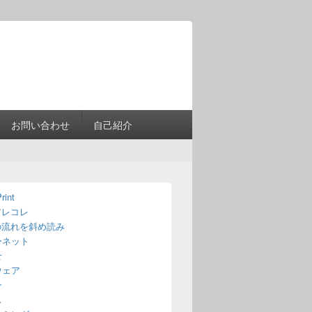
Header
Right
Sidebar
Widget
Area
お問い合わせ
自己紹介
rint
アレコレ
の流れを斜め読み
ーネット
せ
ウェア
ン
ス