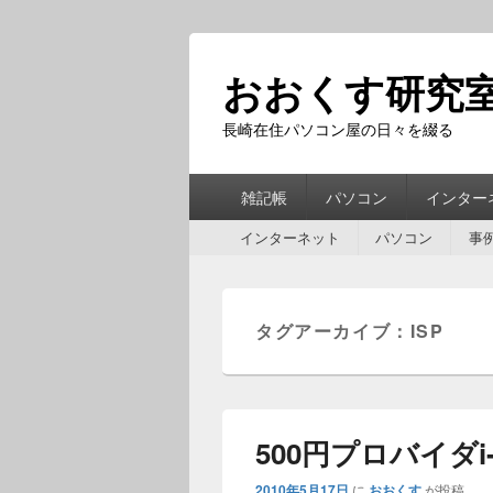
おおくす研究
長崎在住パソコン屋の日々を綴る
第
雑記帳
パソコン
インター
1
第
メ
インターネット
パソコン
事
2
ニ
メ
ュ
ニ
ー
ュ
タグアーカイブ：
ISP
ー
500円プロバイダi-
2010年5月17日
に
おおくす
が投稿