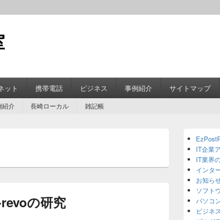
室
ネット
携帯電話
ビジネス
事例紹介
サイトマップ
例紹介
長崎ローカル
雑記帳
Primary
EzPostP
Sidebar
IT企業
Widget
Area
IT業界
インタ
お知ら
ソフト
revoの研究
パソコ
ビジネ