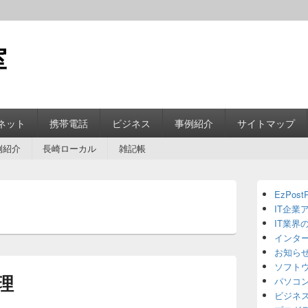
室
ネット
携帯電話
ビジネス
事例紹介
サイトマップ
例紹介
長崎ローカル
雑記帳
Primary
EzPostP
Sidebar
IT企業
Widget
Area
IT業界
インタ
お知ら
ソフト
理
パソコ
ビジネ