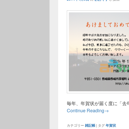
毎年、年賀状が届く度に「去
年賀状の記
Continue Reading
→
カテゴリー
雑記帳
|
タグ
年賀状