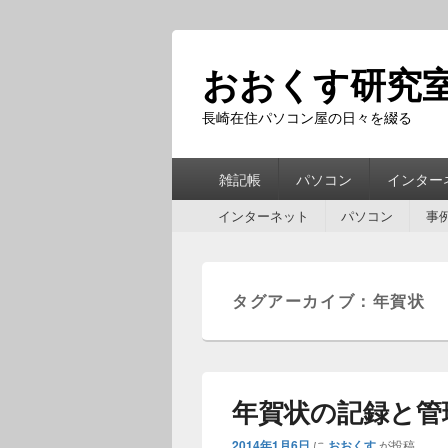
おおくす研究
長崎在住パソコン屋の日々を綴る
第
雑記帳
パソコン
インター
1
第
メ
インターネット
パソコン
事
2
ニ
メ
ュ
ニ
ー
ュ
タグアーカイブ：
年賀状
ー
年賀状の記録と管
2014年1月6日
に
おおくす
が投稿