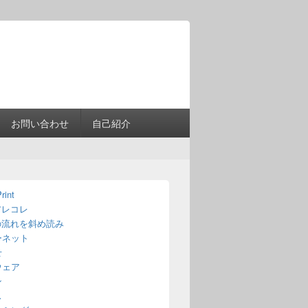
Header
Right
Sidebar
Widget
Area
お問い合わせ
自己紹介
rint
アレコレ
の流れを斜め読み
ーネット
せ
ウェア
ン
ス