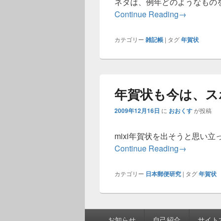
ネタは、例年どのようなもの
Continue Reading
→
カテゴリー
雑記帳
|
タグ
年賀状
年賀状も今は、ス
2009年12月16日
に
おおくす
が投稿
mixi年賀状を出そうと思い
年賀状も今
Continue Reading
→
カテゴリー
日本郵便研究
|
タグ
年賀状
フ
お知らせ
自己紹介
サイト