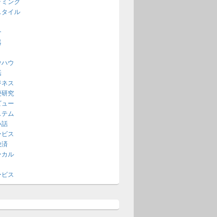
ラミング
スタイル
介
器
ウハウ
話
ジネス
便研究
ビュー
ステム
い話
ービス
決済
ーカル
ービス