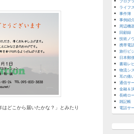
プログ
ライフ
事件簿
事例紹
周辺機
回顧録
技術ノ
携帯電
旅行ビ
日本郵
書籍レ
物流シ
耳の痛
通信サ
金融＆
長崎ロ
雑記帳
年はどこから届いたかな？」とみたり
電話サ
録と管理