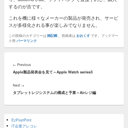
するのが吉です。
これを機に様々なメーカーの製品が発売され、サービ
スが多様化される事が楽しみでなりません。
この投稿のカテゴリーは
雑記帳
、投稿者は
おおくす
です。ブックマー
ク用
パーマリンク
投
稿
Previous
←
Previous
ナ
Apple製品発表会を見て～Apple Watch series3
post:
ビ
ゲ
Next
Next
→
ー
タブレットレジシステムの構成と予算～Airレジ編
post:
シ
ョ
ン
Primary
EzPostPrint
Sidebar
IT企業アレコレ
Widget