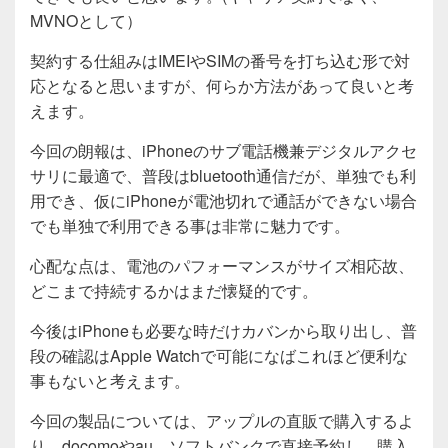
MVNOとして）
契約する仕組みはIMEIやSIMの番号を打ち込む形で対
応となると思いますが、何らか方法があって良いと考
えます。
今回の朗報は、iPhoneのサブ電話機兼デジタルアクセ
サリに最適で、普段はbluetooth通信だが、単独でも利
用でき、仮にiPhoneが電池切れで通話ができない場合
でも単独で利用できる事は非常に魅力です。
心配な点は、電池のパフォーマンスがサイズ相応故、
どこまで持続するかはまだ懐疑的です。
今後はiPhoneも必要な時だけカバンから取り出し、普
段の確認はApple Watchで可能になばこれほど便利な
事もないと考えます。
今回の製品については、アップルの直販で購入するよ
り、docomoやau、ソフトバンクで直接予約し、購入