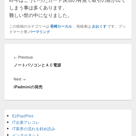
しまう事は多くあります。
難しい世の中になりました。
この投稿のカテゴリーは
長崎ローカル
、投稿者は
おおくす
です。ブッ
クマーク用
パーマリンク
投
稿
Previous
←
Previous
ナ
ノートパソコンとＡＣ電源
post:
ビ
ゲ
Next
Next
→
ー
iPadminiの発売
post:
シ
ョ
ン
Primary
EzPostPrint
Sidebar
IT企業アレコレ
Widget
Area
IT業界の流れを斜め読み
インターネット