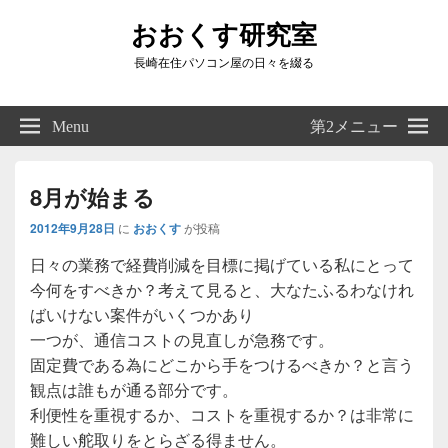
おおくす研究室
長崎在住パソコン屋の日々を綴る
Header
Right
Menu
第2メニュー
Sidebar
Widget
Area
8月が始まる
2012年9月28日
に
おおくす
が投稿
日々の業務で経費削減を目標に掲げている私にとって
今何をすべきか？考えて見ると、大なたふるわなけれ
ばいけない案件がいくつかあり
一つが、通信コストの見直しが急務です。
固定費である為にどこから手をつけるべきか？と言う
観点は誰もが通る部分です。
利便性を重視するか、コストを重視するか？は非常に
難しい舵取りをとらざる得ません。