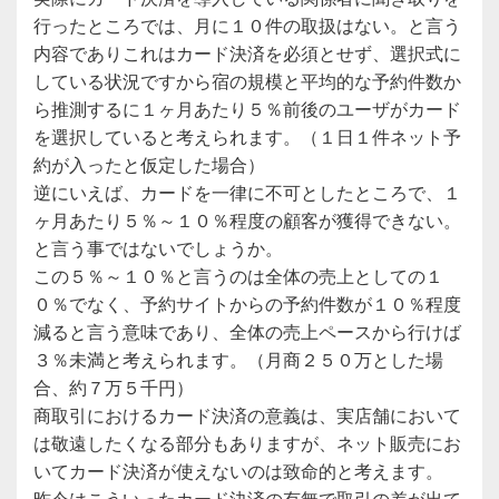
行ったところでは、月に１０件の取扱はない。と言う
内容でありこれはカード決済を必須とせず、選択式に
している状況ですから宿の規模と平均的な予約件数か
ら推測するに１ヶ月あたり５％前後のユーザがカード
を選択していると考えられます。（１日１件ネット予
約が入ったと仮定した場合）
逆にいえば、カードを一律に不可としたところで、１
ヶ月あたり５％～１０％程度の顧客が獲得できない。
と言う事ではないでしょうか。
この５％～１０％と言うのは全体の売上としての１
０％でなく、予約サイトからの予約件数が１０％程度
減ると言う意味であり、全体の売上ペースから行けば
３％未満と考えられます。（月商２５０万とした場
合、約７万５千円）
商取引におけるカード決済の意義は、実店舗において
は敬遠したくなる部分もありますが、ネット販売にお
いてカード決済が使えないのは致命的と考えます。
昨今はこういったカード決済の有無で取引の差が出て