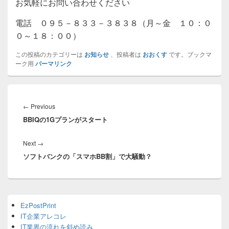
お気軽にお問い合わせください
電話 ０９５－８３３－３８３８（月～金 １０：０
０～１８：００）
この投稿のカテゴリーは
お知らせ
、投稿者は
おおくす
です。ブックマ
ーク用
パーマリンク
投
稿
Previous
←
Previous
ナ
BBIQの1Gプランがスタート
post:
ビ
ゲ
Next
Next
→
ー
ソフトバンクの「スマホBB割」で大騒動？
post:
シ
ョ
ン
Primary
EzPostPrint
Sidebar
IT企業アレコレ
Widget
Area
IT業界の流れを斜め読み