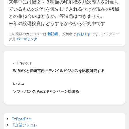
来年中には後２～３種類の印刷機を順次導入を計画し
ているもののどれを優先して入れるべきか現在の機械
との兼ね合いはどうか。等課題はつきません。
来年の設備投資はどうするか今から研究中です
この投稿のカテゴリーは
雑記帳
、投稿者は
おおくす
です。ブックマー
ク用
パーマリンク
投
稿
Previous
←
Previous
ナ
WiMAXと長崎市内～モバイルビジネスを比較研究する
post:
ビ
ゲ
Next
Next
→
ー
ソフトバンクiPad2キャンペーン始まる
post:
シ
ョ
ン
Primary
EzPostPrint
Sidebar
IT企業アレコレ
Widget