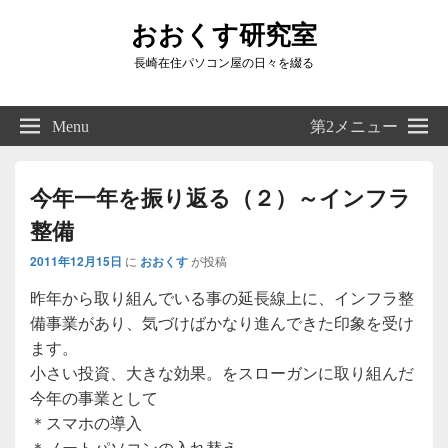
おおくす研究室
長崎在住パソコン屋の日々を綴る
Header
Right
Menu
第2メニュー
Sidebar
Widget
Area
今年一年を振り返る（２）～インフラ
整備
2011年12月15日
に
おおくす
が投稿
昨年から取り組んでいる事の延長線上に、インフラ整
備事業があり、気づけばかなり進んできた印象を受け
ます。
小さい投資、大きな効果。をスローガンに取り組んだ
今年の事業として
＊スマホの導入
＊ノートパソコンの入れ替え