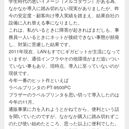
学生時代の悪いイメージ（メルコダウン）がある為、
なかなか導入に踏み切れない現実がありましたが、昨
今の安定度・顧客向け導入実績を踏まえ、結果自社の
設備に入れ替える事になりました。
これは、私がいるときに障害が起きればまだしも、事
務員一人いるときにネットが接続できない事態が頻発
し、対策に苦慮した結果です。
2011年現在、LANもすでにギガビットが主流になって
いますが、通信インフラやその他環境がまだ追いつい
ていない事もあり、現時点、導入に至っていないのが
現状です。
今年一番のヒット作といえば
ラベルプリンタの PT-9500PC
ブラザーのラベルプリンタを思い切って導入したのは
今年の11月。
通販事業に力を入れようとかねてから、便利という話
を聞いていたのですが、なかなか購入に踏み切れずこ
のたび使い始めたところ、思った以上に便利でした。